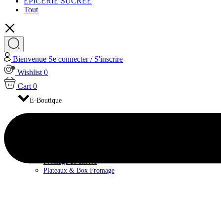
EPICERIE SUCRÉE
Tout
Bienvenue
Se connecter / S'inscrire
Wishlist
0
Cart
0
E-Boutique
FROMAGES
Fromage de brebis
Fromage de Vache
Fromage pasteurisé
Fromage au lait cru
Fromage de chèvre
Plateaux & Box Fromage