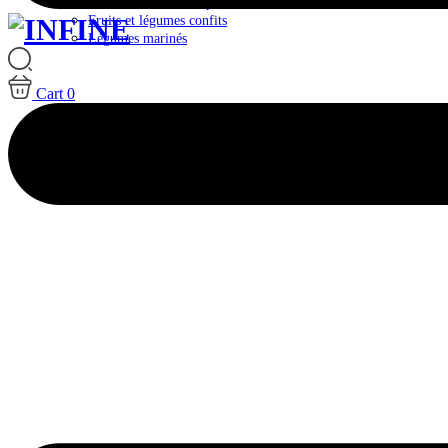
Plateaux & Box Antipasti
Fruits et légumes confits
Légumes marinés
Cart
0