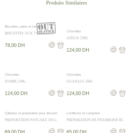
Biscottes, pains et céreale
Chocolats
BISCOTTES AUX 7 CEREALES
AZELIA 250G
78,00
DH
124,00
DH
Chocolats
Chocolats
IVOIRE 250G
GUANAJA 250G
124,00
DH
124,00
DH
Gâteaux et préparation pour dessert
Confitures et compotes
PREPARATION PANCAKE 350 G
PREPARATION DE FRAMBOISE BIO
320G
69,00
DH
65,00
DH