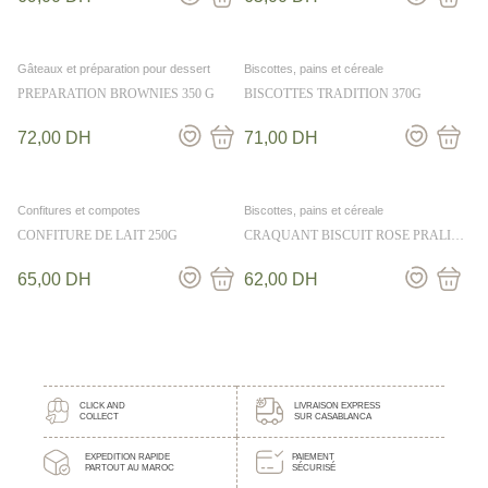
Gâteaux et préparation pour dessert
Biscottes, pains et céreale
PREPARATION BROWNIES 350 G
BISCOTTES TRADITION 370G
72,00
DH
71,00
DH
Confitures et compotes
Biscottes, pains et céreale
CONFITURE DE LAIT 250G
CRAQUANT BISCUIT ROSE PRALINE
GIANDUJA 170G
65,00
DH
62,00
DH
CLICK AND
LIVRAISON EXPRESS
COLLECT
SUR CASABLANCA
EXPEDITION RAPIDE
PAIEMENT
PARTOUT AU MAROC
SÉCURISÉ