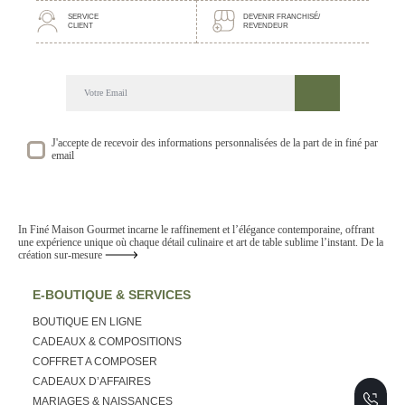
SERVICE
DEVENIR FRANCHISÉ/
CLIENT
REVENDEUR
DECOUVREZ NOTRE NEWSLETTER GOURMANDE
SUIVEZ NOS ACTUALITE ET EVENEMENTS
J'accepte de recevoir des informations personnalisées de la part de in finé par
email
In Finé Maison Gourmet incarne le raffinement et l’élégance contemporaine, offrant
une expérience unique où chaque détail culinaire et art de table sublime l’instant. De la
création sur-mesure
E-BOUTIQUE & SERVICES
BOUTIQUE EN LIGNE
CADEAUX & COMPOSITIONS
COFFRET A COMPOSER
CADEAUX D’AFFAIRES
MARIAGES & NAISSANCES