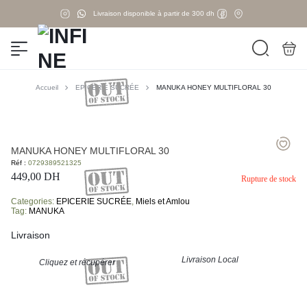
Livraison disponible à partir de 300 dh
Accueil
EPICERIE SUCRÉE
MANUKA HONEY MULTIFLORAL 30
MANUKA HONEY MULTIFLORAL 30
Réf :
0729389521325
449,00
DH
Rupture de stock
Categories:
EPICERIE SUCRÉE
,
Miels et Amlou
Tag:
MANUKA
Livraison
Livraison Local
Cliquez et récupérer