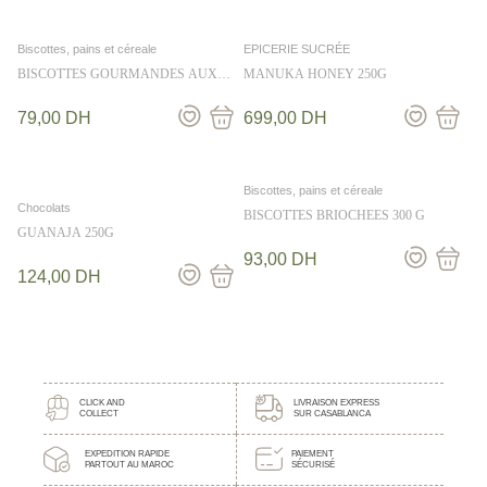
Biscottes, pains et céreale
EPICERIE SUCRÉE
BISCOTTES GOURMANDES AUX
MANUKA HONEY 250G
FRUITS 300 G
79,00
DH
699,00
DH
Biscottes, pains et céreale
Chocolats
BISCOTTES BRIOCHEES 300 G
GUANAJA 250G
93,00
DH
124,00
DH
CLICK AND
LIVRAISON EXPRESS
COLLECT
SUR CASABLANCA
EXPEDITION RAPIDE
PAIEMENT
PARTOUT AU MAROC
SÉCURISÉ