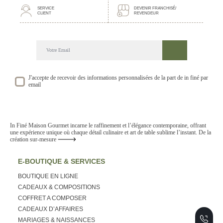
SERVICE
DEVENIR FRANCHISÉ/
CLIENT
REVENDEUR
DECOUVREZ NOTRE NEWSLETTER GOURMANDE
SUIVEZ NOS ACTUALITE ET EVENEMENTS
J'accepte de recevoir des informations personnalisées de la part de in finé par
email
In Finé Maison Gourmet incarne le raffinement et l’élégance contemporaine, offrant
une expérience unique où chaque détail culinaire et art de table sublime l’instant. De la
création sur-mesure
E-BOUTIQUE & SERVICES
BOUTIQUE EN LIGNE
CADEAUX & COMPOSITIONS
COFFRET A COMPOSER
CADEAUX D’AFFAIRES
MARIAGES & NAISSANCES