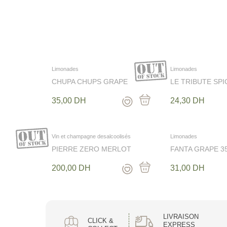
Castillo de jijona
BOULANGERIE CRÉATIVE
EPICERIE SALEE
EPICERIE SUCRÉE
HEALTHY & BIO
CAVE
Limonades
Limonades
LA CHOCOLATERIE IN FINÉ
CHUPA CHUPS GRAPE
LE TRIBUTE SP
DATTES
SPARKING 345ML
CADEAUX
35,00
DH
24,30
DH
TRAITEURS & PLATS CUISINÉS
MAISON ET DECO
Vin et champagne desalcoolisés
Limonades
COSMÉTIQUE
PIERRE ZERO MERLOT
FANTA GRAPE 3
750ML
200,00
DH
31,00
DH
In Finé maison Gou
LIVRAISON
CLICK &
EXPRESS