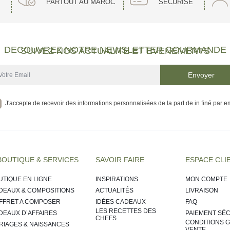
PARTOUT AU MAROC
SÉCURISÉ
thenticité à travers une gamme de produits d´épicerie fine et de plats
nobles issus des terres marocaines avec une créativité sans pareille, cha
offrant une expérience culinaire sophistiquée et contemporaine
DECOUVREZ NOTRE NEWSLETTER GOURMANDE
SUIVEZ NOS ACTUALITE ET EVENEMENTS
 marocaines avec élégance, proposant une sélection raffinée de thés, inf
 la créativité en offrant une expérience sensorielle unique, empreinte 
J'accepte de recevoir des informations personnalisées de la part de in finé par e
BOUTIQUE & SERVICES
SAVOIR FAIRE
ESPACE CLI
s marocaines avec élégance, proposant une...
découvrez
UTIQUE EN LIGNE
INSPIRATIONS
MON COMPTE
DEAUX & COMPOSITIONS
ACTUALITÉS
LIVRAISON
FFRET A COMPOSER
IDÉES CADEAUX
FAQ
LES RECETTES DES
DEAUX D’AFFAIRES
PAIEMENT SÉ
CHEFS
CONDITIONS 
RIAGES & NAISSANCES
VENTE