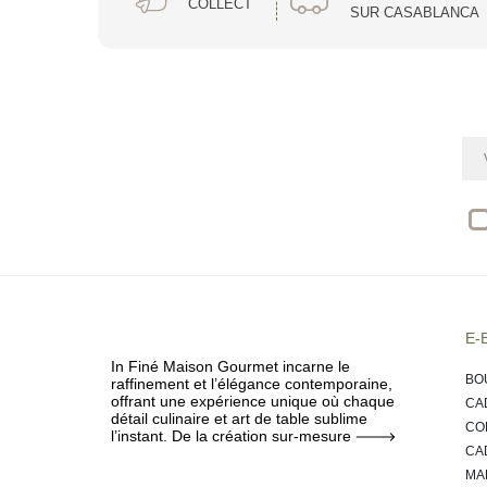
COLLECT
allie élégance et au
SUR CASABLANCA
ingrédients rares et 
du royaume, tout en 
Khamssa Tea
réinvente les saveurs
Cette marque célèbre
découvrez
Jood Luxury Dates
E-
In Finé Maison Gourmet incarne le
réinvente les saveur
BO
raffinement et l’élégance contemporaine,
offrant une expérience unique où chaque
CA
détail culinaire et art de table sublime
CO
l’instant. De la création sur-mesure
CA
Nature & Passions
MA