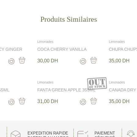
Découvrez
Limonades
Limonades
ICY GINGER
COCA CHERRY VANILLA
CHUPA CHUP
355ML
SPARKING 34
30,00
DH
35,00
DH
Limonades
Limonades
55ML
FANTA GREEN APPLE 355ML
CANADA DRY
355ML
31,00
DH
35,00
DH
rmet
EXPEDITION RAPIDE
PAIEMENT