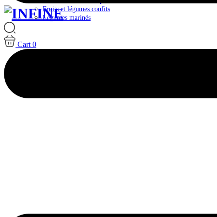
Plateaux & Box Antipasti
Fruits et légumes confits
Légumes marinés
Cart
0