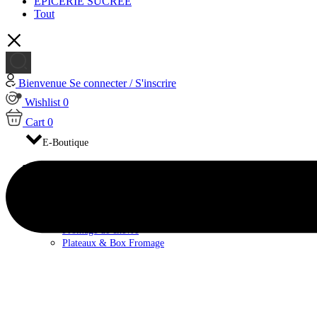
EPICERIE SUCRÉE
Tout
Bienvenue
Se connecter / S'inscrire
Wishlist
0
Cart
0
E-Boutique
FROMAGES
Fromage de brebis
Fromage de Vache
Fromage pasteurisé
Fromage au lait cru
Fromage de chèvre
Plateaux & Box Fromage