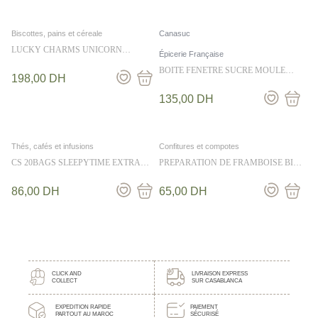
Biscottes, pains et céreale
Canasuc
LUCKY CHARMS UNICORN
Épicerie Française
MARSHMALLOWS 422G
BOITE FENETRE SUCRE MOULE
198,00
DH
ENVIE EN ROSE 105G
135,00
DH
Thés, cafés et infusions
Confitures et compotes
CS 20BAGS SLEEPYTIME EXTRA
PREPARATION DE FRAMBOISE BIO
WELLNESS TEA 40G
320G
86,00
DH
65,00
DH
CLICK AND
LIVRAISON EXPRESS
COLLECT
SUR CASABLANCA
EXPEDITION RAPIDE
PAIEMENT
PARTOUT AU MAROC
SÉCURISÉ