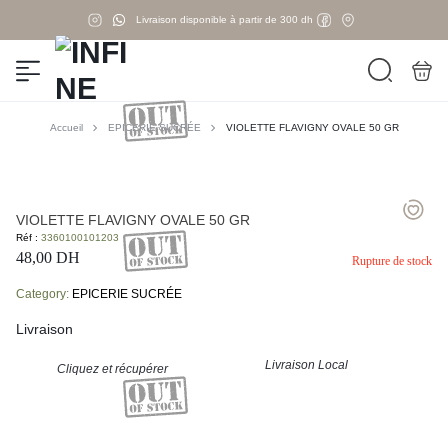
Livraison disponible à partir de 300 dh
Accueil
EPICERIE SUCRÉE
VIOLETTE FLAVIGNY OVALE 50 GR
VIOLETTE FLAVIGNY OVALE 50 GR
Réf :
3360100101203
48,00
DH
Rupture de stock
Category:
EPICERIE SUCRÉE
Livraison
Livraison Local
Cliquez et récupérer