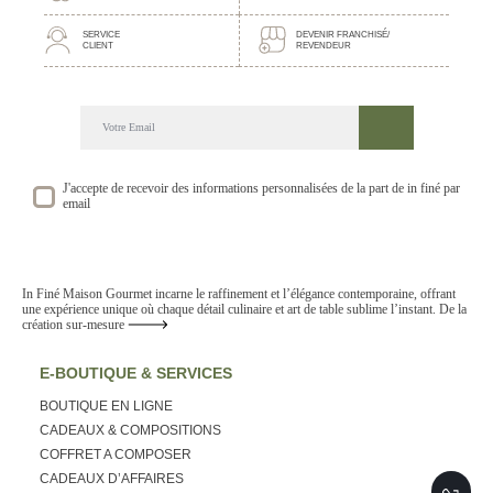
SERVICE
DEVENIR FRANCHISÉ/
CLIENT
REVENDEUR
DECOUVREZ NOTRE NEWSLETTER GOURMANDE
SUIVEZ NOS ACTUALITE ET EVENEMENTS
J'accepte de recevoir des informations personnalisées de la part de in finé par
email
In Finé Maison Gourmet incarne le raffinement et l’élégance contemporaine, offrant
une expérience unique où chaque détail culinaire et art de table sublime l’instant. De la
création sur-mesure
E-BOUTIQUE & SERVICES
BOUTIQUE EN LIGNE
CADEAUX & COMPOSITIONS
COFFRET A COMPOSER
CADEAUX D’AFFAIRES