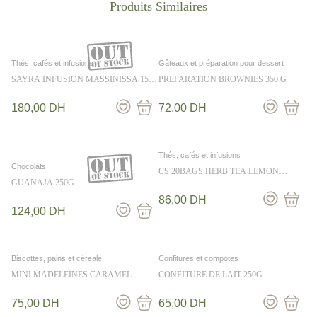
Thés, cafés et infusions
Gâteaux et préparation pour dessert
SAYRA INFUSION MASSINISSA 15
PREPARATION BROWNIES 350 G
bags
180,00
DH
72,00
DH
Thés, cafés et infusions
Chocolats
CS 20BAGS HERB TEA LEMON
ZINGER 40G
GUANAJA 250G
86,00
DH
124,00
DH
Biscottes, pains et céreale
Confitures et compotes
MINI MADELEINES CARAMEL
CONFITURE DE LAIT 250G
B.SALE 250G
75,00
DH
65,00
DH