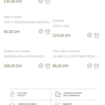
135,00
DH
Pâtes à Tartiner
Chocolats
PATE A TARTINER NOIR NOISETTE
200G
AZELIA 250G
80,00
DH
124,00
DH
Confitures et compotes
Thés, cafés et infusions
MARMELADE 4 SAVEURS 452G
CS 20BAGS SLEEPYTIME EXTRA
WELLNESS TEA 40G
196,00
DH
86,00
DH
CLICK AND
LIVRAISON EXPRESS
COLLECT
SUR CASABLANCA
EXPEDITION RAPIDE
PAIEMENT