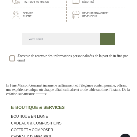
PARTOUT AU MAROC
SÉCURISÉ
SERVICE
DEVENIR FRANCHISÉ/
CLIENT
REVENDEUR
DECOUVREZ NOTRE NEWSLETTER GOURMANDE
SUIVEZ NOS ACTUALITE ET EVENEMENTS
J'accepte de recevoir des informations personnalisées de la part de in finé par
email
In Finé Maison Gourmet incarne le raffinement et l’élégance contemporaine, offrant
une expérience unique où chaque détail culinaire et art de table sublime l’instant. De la
création sur-mesure
E-BOUTIQUE & SERVICES
BOUTIQUE EN LIGNE
CADEAUX & COMPOSITIONS
COFFRET A COMPOSER
CADEAUX D’AFFAIRES