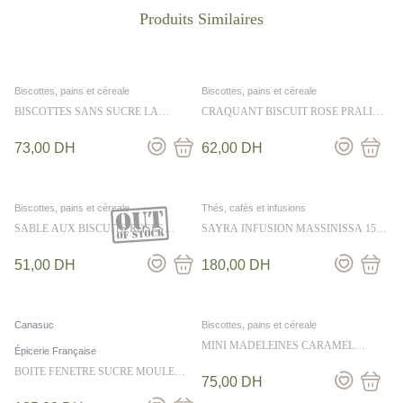
Biscottes, pains et céreale
Biscottes, pains et céreale
BISCOTTES SANS SUCRE LA
CRAQUANT BISCUIT ROSE PRALINE
CHANTERACOISE 370G
GIANDUJA 170G
73,00
DH
62,00
DH
Biscottes, pains et céreale
Thés, cafés et infusions
SABLE AUX BISCUITS ROSES
SAYRA INFUSION MASSINISSA 15
FRAMBOISE FOSSIER 110 g
bags
51,00
DH
180,00
DH
Canasuc
Biscottes, pains et céreale
MINI MADELEINES CARAMEL
Épicerie Française
B.SALE 250G
BOITE FENETRE SUCRE MOULE
75,00
DH
ENVIE EN ROSE 105G