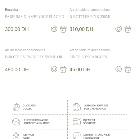
Botanika
Art de table et accessoires
PARFUMS D’AMBIANCE PLACE DES
B-BOTTLES PINK 350ML
EPICES 250ML – BOTANIKA
300,00
DH
310,00
DH
Art de table et accessoires
Art de table et accessoires
B-BOTTLES TWIN LUX 500ML OR
PINCE A ESCARGOTS
ROSE BR
480,00
DH
45,00
DH
CLICK AND
LIVRAISON EXPRESS
COLLECT
SUR CASABLANCA
EXPEDITION RAPIDE
PAIEMENT
PARTOUT AU MAROC
SÉCURISÉ
SERVICE
DEVENIR FRANCHISÉ/
CLIENT
REVENDEUR