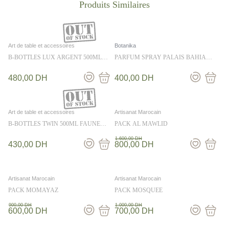
Art de table et accessoires
Botanika
B-BOTTLES LUX ARGENT 500ML
PARFUM SPRAY PALAIS BAHIA
BROSSE
500ML – BOTANIKA
480,00
DH
400,00
DH
Art de table et accessoires
Artisanat Marocain
B-BOTTLES TWIN 500ML FAUNE
PACK AL MAWLID
MARINE
1.600,00
DH
430,00
DH
800,00
DH
Artisanat Marocain
Artisanat Marocain
PACK MOMAYAZ
PACK MOSQUEE
900,00
DH
1.000,00
DH
600,00
DH
700,00
DH