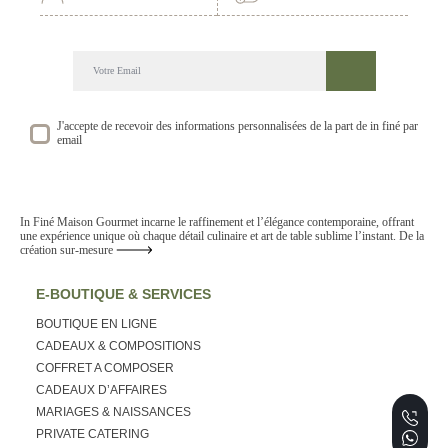
DECOUVREZ NOTRE NEWSLETTER GOURMANDE
SUIVEZ NOS ACTUALITE ET EVENEMENTS
J'accepte de recevoir des informations personnalisées de la part de in finé par
email
In Finé Maison Gourmet incarne le raffinement et l’élégance contemporaine, offrant
une expérience unique où chaque détail culinaire et art de table sublime l’instant. De la
création sur-mesure
E-BOUTIQUE & SERVICES
BOUTIQUE EN LIGNE
CADEAUX & COMPOSITIONS
COFFRET A COMPOSER
CADEAUX D’AFFAIRES
MARIAGES & NAISSANCES
PRIVATE CATERING