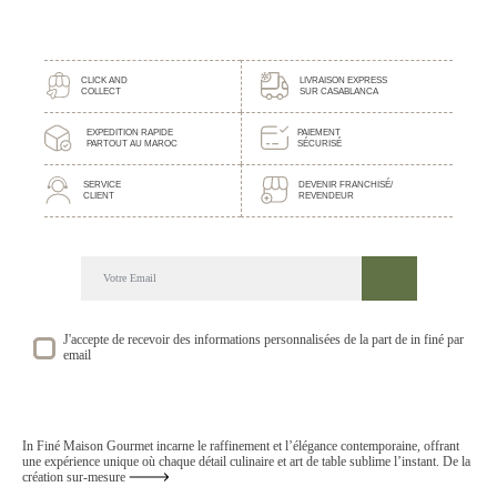
CLICK AND
LIVRAISON EXPRESS
COLLECT
SUR CASABLANCA
EXPEDITION RAPIDE
PAIEMENT
PARTOUT AU MAROC
SÉCURISÉ
SERVICE
DEVENIR FRANCHISÉ/
CLIENT
REVENDEUR
DECOUVREZ NOTRE NEWSLETTER GOURMANDE
SUIVEZ NOS ACTUALITE ET EVENEMENTS
J'accepte de recevoir des informations personnalisées de la part de in finé par
email
In Finé Maison Gourmet incarne le raffinement et l’élégance contemporaine, offrant
une expérience unique où chaque détail culinaire et art de table sublime l’instant. De la
création sur-mesure