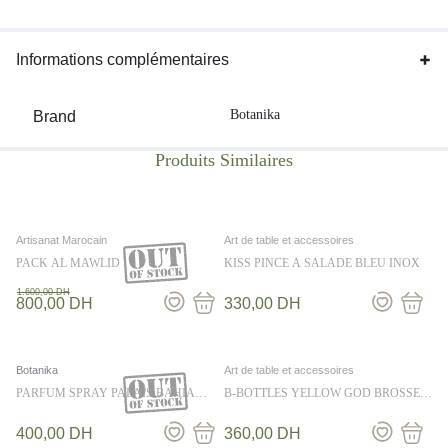
Informations complémentaires
Botanika
Brand
Artisanat Marocain
Art de table et accessoires
PACK AL MAWLID
KISS PINCE A SALADE BLEU INOX
1.600,00
DH
800,00
DH
330,00
DH
Botanika
Art de table et accessoires
PARFUM SPRAY PALAIS BAHIA
B-BOTTLES YELLOW GOD BROSSE
500ML – BOTANIKA
350ML
400,00
DH
360,00
DH