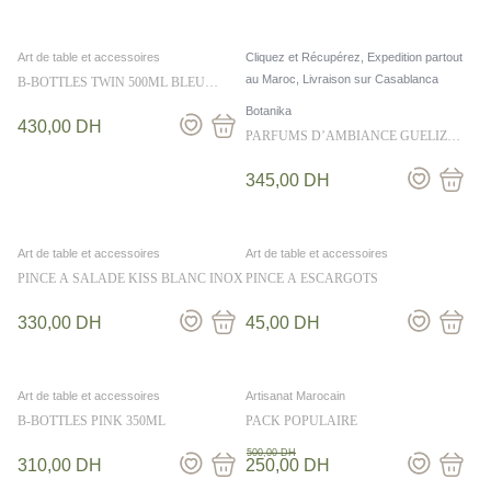
Art de table et accessoires
Cliquez et Récupérez, Expedition partout
au Maroc, Livraison sur Casablanca
B-BOTTLES TWIN 500ML BLEU
CLAIR
Botanika
430,00
DH
PARFUMS D’AMBIANCE GUELIZ
250ML – BOTANIKA
345,00
DH
Art de table et accessoires
Art de table et accessoires
PINCE A SALADE KISS BLANC INOX
PINCE A ESCARGOTS
330,00
DH
45,00
DH
Art de table et accessoires
Artisanat Marocain
B-BOTTLES PINK 350ML
PACK POPULAIRE
500,00
DH
310,00
DH
250,00
DH