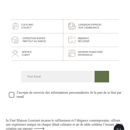
CLICK AND
LIVRAISON EXPRESS
COLLECT
SUR CASABLANCA
EXPEDITION RAPIDE
PAIEMENT
PARTOUT AU MAROC
SÉCURISÉ
SERVICE
DEVENIR FRANCHISÉ/
CLIENT
REVENDEUR
DECOUVREZ NOTRE NEWSLETTER GOURMANDE
SUIVEZ NOS ACTUALITE ET EVENEMENTS
J'accepte de recevoir des informations personnalisées de la part de in finé par
email
In Finé Maison Gourmet incarne le raffinement et l’élégance contemporaine, offrant
une expérience unique où chaque détail culinaire et art de table sublime l’instant. De la
création sur-mesure