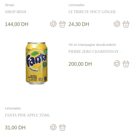
Sirops
Limonades
SIROP IRISH
LE TRIBUTE SPICY GINGER
144,00
DH
24,30
DH
Vin et champagne desalcoolisés
PIERRE ZERO CHARDONNAY
BLANC 750ML
200,00
DH
Limonades
FANTA PINE APPLE 355ML
31,00
DH