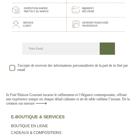
EXPEDITION RAPIDE
PAIEMENT
PARTOUT AU MAROC
SÉCURISÉ
SERVICE
DEVENIR FRANCHISÉ/
CLIENT
REVENDEUR
DECOUVREZ NOTRE NEWSLETTER GOURMANDE
SUIVEZ NOS ACTUALITE ET EVENEMENTS
J'accepte de recevoir des informations personnalisées de la part de in finé par
email
In Finé Maison Gourmet incarne le raffinement et l’élégance contemporaine, offrant
une expérience unique où chaque détail culinaire et art de table sublime l’instant. De la
création sur-mesure
E-BOUTIQUE & SERVICES
BOUTIQUE EN LIGNE
CADEAUX & COMPOSITIONS