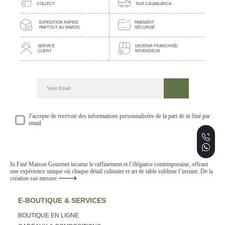
COLLECT
SUR CASABLANCA
EXPEDITION RAPIDE
PAIEMENT
PARTOUT AU MAROC
SÉCURISÉ
SERVICE
DEVENIR FRANCHISÉ/
CLIENT
REVENDEUR
DECOUVREZ NOTRE NEWSLETTER GOURMANDE
SUIVEZ NOS ACTUALITE ET EVENEMENTS
J'accepte de recevoir des informations personnalisées de la part de in finé par
email
In Finé Maison Gourmet incarne le raffinement et l’élégance contemporaine, offrant
une expérience unique où chaque détail culinaire et art de table sublime l’instant. De la
création sur-mesure
E-BOUTIQUE & SERVICES
BOUTIQUE EN LIGNE