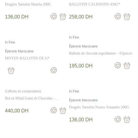
Dragées Tartufini Matcha 200G
BALLOTIN CALISSONS 430G*
136,00
DH
258,00
DH
In Fine
In Fine
Épicerie Marocaine
Épicerie Marocaine
Ballotin de chocolat napolitaines – 65pieces
MOYEN BALLOTIN DE G*
195,00
DH
Coffrets et compositions
In Fine
Bol en Métal Garni de Chocolats –
Épicerie Marocaine
Douceurs Fondantes et Croquantes
Dragées Tartufini Noires Amandes 200G
440,00
DH
136,00
DH