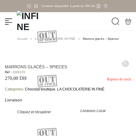
Livraison disponible à partir de 300 dh
Accueil
LA CHOCOLATERIE IN FINÉ
Marrons glacés – 9pieces
MARRONS GLACÉS – 9PIECES
Réf :
2200170
270,00
DH
Rupture de stock
Categories:
Chocolat boutique
,
LA CHOCOLATERIE IN FINÉ
Livraison
Livraison Local
Cliquez et récupérer