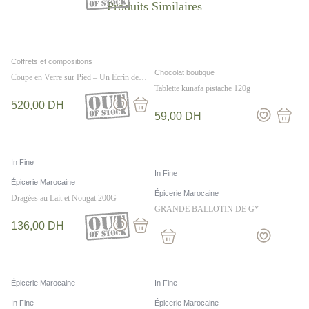
Coffrets et compositions
Chocolat boutique
Coupe en Verre sur Pied – Un Écrin de
Délices Chocolatés
Tablette kunafa pistache 120g
520,00
DH
59,00
DH
In Fine
In Fine
Épicerie Marocaine
Épicerie Marocaine
Dragées au Lait et Nougat 200G
GRANDE BALLOTIN DE G*
136,00
DH
Épicerie Marocaine
In Fine
In Fine
Épicerie Marocaine