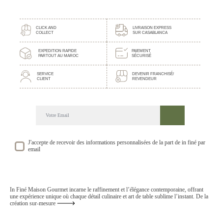
CLICK AND
LIVRAISON EXPRESS
COLLECT
SUR CASABLANCA
EXPEDITION RAPIDE
PAIEMENT
PARTOUT AU MAROC
SÉCURISÉ
SERVICE
DEVENIR FRANCHISÉ/
CLIENT
REVENDEUR
DECOUVREZ NOTRE NEWSLETTER GOURMANDE
SUIVEZ NOS ACTUALITE ET EVENEMENTS
J'accepte de recevoir des informations personnalisées de la part de in finé par
email
In Finé Maison Gourmet incarne le raffinement et l’élégance contemporaine, offrant
une expérience unique où chaque détail culinaire et art de table sublime l’instant. De la
création sur-mesure