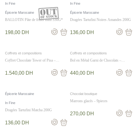
In Fine
In Fine
Épicerie Marocaine
Épicerie Marocaine
BALLOTIN Pâte de fruits mini 330G*
Dragées Tartufini Noires Amandes 200G
198,00
DH
136,00
DH
Coffrets et compositions
Coffrets et compositions
Coffret Chocolate Tower of Pisa –
Bol en Métal Garni de Chocolats –
L’Élégance en Chocolat
Douceurs Fondantes et Croquantes
1.540,00
DH
440,00
DH
Épicerie Marocaine
Chocolat boutique
Marrons glacés – 9pieces
In Fine
Dragées Tartufini Matcha 200G
270,00
DH
136,00
DH