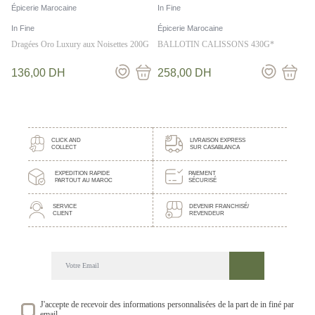
Épicerie Marocaine
In Fine
In Fine
Épicerie Marocaine
Dragées Oro Luxury aux Noisettes 200G
BALLOTIN CALISSONS 430G*
136,00
DH
258,00
DH
CLICK AND
LIVRAISON EXPRESS
COLLECT
SUR CASABLANCA
EXPEDITION RAPIDE
PAIEMENT
PARTOUT AU MAROC
SÉCURISÉ
SERVICE
DEVENIR FRANCHISÉ/
CLIENT
REVENDEUR
DECOUVREZ NOTRE NEWSLETTER GOURMANDE
SUIVEZ NOS ACTUALITE ET EVENEMENTS
J'accepte de recevoir des informations personnalisées de la part de in finé par
email