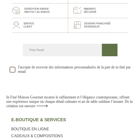
EXPEDITION RAPIDE
PAIEMENT
u
PARTOUT AU MAROC
SÉCURISÉ
SERVICE
DEVENIR FRANCHISÉ/
CLIENT
REVENDEUR
t
DECOUVREZ NOTRE NEWSLETTER GOURMANDE
SUIVEZ NOS ACTUALITE ET EVENEMENTS
e
r
J'accepte de recevoir des informations personnalisées de la part de in finé par
email
a
In Finé Maison Gourmet incarne le raffinement et l’élégance contemporaine, offrant
u
une expérience unique où chaque détail culinaire et art de table sublime l’instant. De la
création sur-mesure
p
E-BOUTIQUE & SERVICES
BOUTIQUE EN LIGNE
a
CADEAUX & COMPOSITIONS