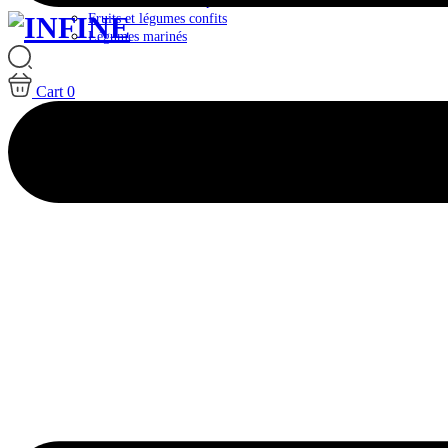
Plateaux & Box Antipasti
Fruits et légumes confits
Légumes marinés
Cart
0