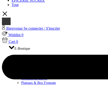
EPICERIE SUCRÉE
Tout
Bienvenue
Se connecter / S'inscrire
Wishlist
0
Cart
0
E-Boutique
FROMAGES
Fromage de brebis
Fromage de Vache
Fromage pasteurisé
Fromage au lait cru
Fromage de chèvre
Plateaux & Box Fromage