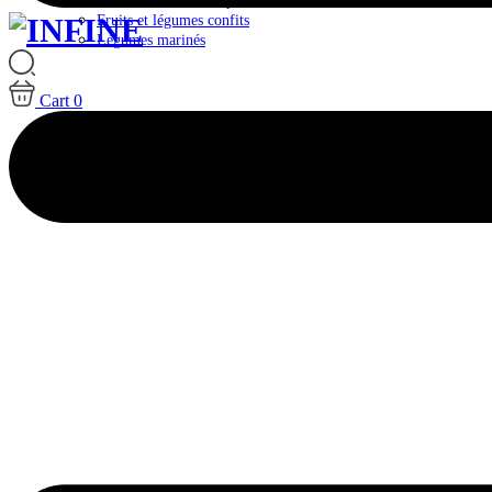
Plateaux & Box Antipasti
Fruits et légumes confits
Légumes marinés
Cart
0