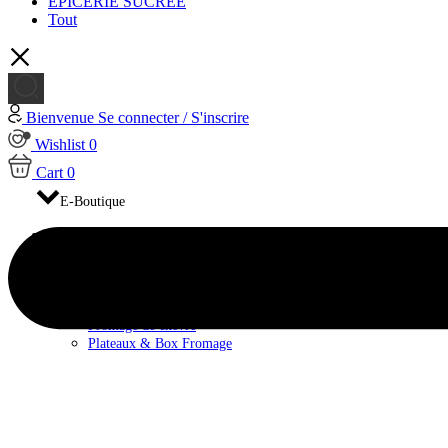
EPICERIE SUCRÉE
Tout
Bienvenue
Se connecter / S'inscrire
Wishlist
0
Cart
0
E-Boutique
FROMAGES
Fromage de brebis
Fromage de Vache
Fromage pasteurisé
Fromage au lait cru
Fromage de chèvre
Plateaux & Box Fromage