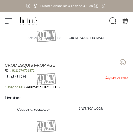
Livraison disponible à partir de 300 dh
Accueil
SURGELÉS
CROMESQUIS FROMAGE
CROMESQUIS FROMAGE
Réf :
6111270791872
105,00
DH
Rupture de stock
Categories:
Gourmet
,
SURGELÉS
Livraison
Livraison Local
Cliquez et récupérer