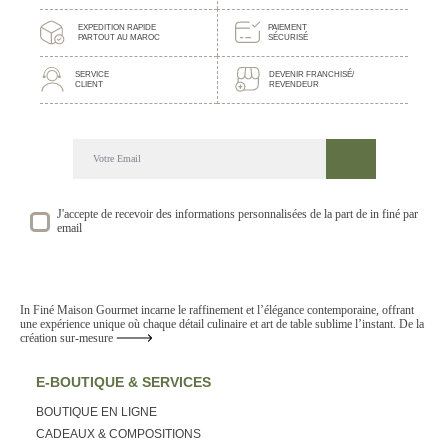
EXPEDITION RAPIDE
PAIEMENT
PARTOUT AU MAROC
SÉCURISÉ
SERVICE
DEVENIR FRANCHISÉ/
CLIENT
REVENDEUR
DECOUVREZ NOTRE NEWSLETTER GOURMANDE
SUIVEZ NOS ACTUALITE ET EVENEMENTS
J'accepte de recevoir des informations personnalisées de la part de in finé par
email
In Finé Maison Gourmet incarne le raffinement et l’élégance contemporaine, offrant
une expérience unique où chaque détail culinaire et art de table sublime l’instant. De la
création sur-mesure
E-BOUTIQUE & SERVICES
BOUTIQUE EN LIGNE
CADEAUX & COMPOSITIONS