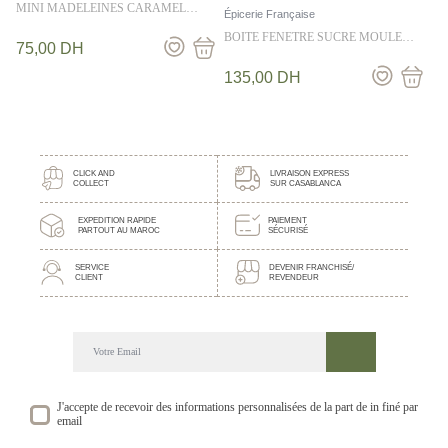
MINI MADELEINES CARAMEL
Épicerie Française
B.SALE 250G
BOITE FENETRE SUCRE MOULE
75,00
DH
ACCROCHE COEUR 120G
135,00
DH
CLICK AND
LIVRAISON EXPRESS
COLLECT
SUR CASABLANCA
EXPEDITION RAPIDE
PAIEMENT
PARTOUT AU MAROC
SÉCURISÉ
SERVICE
DEVENIR FRANCHISÉ/
CLIENT
REVENDEUR
DECOUVREZ NOTRE NEWSLETTER GOURMANDE
SUIVEZ NOS ACTUALITE ET EVENEMENTS
J'accepte de recevoir des informations personnalisées de la part de in finé par
email