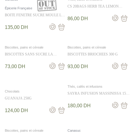
CS 20BAGS HERB TEA LEMON
Épicerie Française
ZINGER 40G
BOITE FENETRE SUCRE MOULE LA
86,00
DH
BONNE HEURE 80G
135,00
DH
Biscottes, pains et céreale
Biscottes, pains et céreale
BISCOTTES SANS SUCRE LA
BISCOTTES BRIOCHEES 300 G
CHANTERACOISE 370G
73,00
DH
93,00
DH
Thés, cafés et infusions
Chocolats
SAYRA INFUSION MASSINISSA 15
bags
GUANAJA 250G
180,00
DH
124,00
DH
Biscottes, pains et céreale
Canasuc