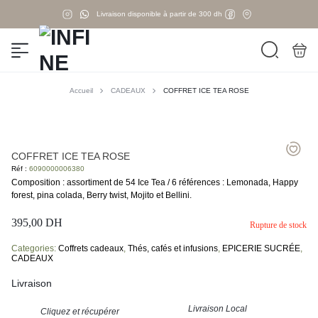
Livraison disponible à partir de 300 dh
Accueil
CADEAUX
COFFRET ICE TEA ROSE
COFFRET ICE TEA ROSE
Réf :
6090000006380
Composition : assortiment de 54 Ice Tea / 6 références : Lemonada, Happy
forest, pina colada, Berry twist, Mojito et Bellini.
395,00
DH
Rupture de stock
Categories:
Coffrets cadeaux
,
Thés, cafés et infusions
,
EPICERIE SUCRÉE
,
CADEAUX
Livraison
Livraison Local
Cliquez et récupérer