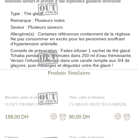
nouvelles saveurs et profiter d’une expérience gustative diversifiée.
Type : Thé glacé.
Remarque : Plusieurs notes.
Saveur : Plusieurs saveurs.
Allergène(s) : Certaines références contiennent de la réglisse.
Ne pas consommer en excès pour les personnes souffrant
d’hypertension artérielle.
Conseils de préparation : Faites infuser 1 sachet de thé glacé
Tchaba pendant 3 à 5 minutes dans 250 ml d’eau frémissante.
Versez l’infusion obtenue dans une carafe remplie aux 3/4 de
glaçons, puis mélangez et dégustez votre thé glacé !
Biscottes, pains et céreale
Thés, cafés et infusions
LUCKY CHARMS UNICORN
CS 20BAGS FRUIT TEA SAMPLER
MARSHMALLOWS 422G
HERBAL 40G
198,00
DH
80,00
DH
Canasuc
Thés, cafés et infusions