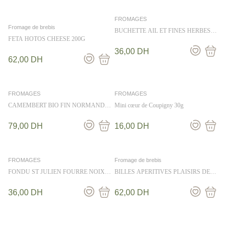
FROMAGES
Fromage de brebis
BUCHETTE AIL ET FINES HERBES
SOUS COQUE JACQUIN 100G
FETA HOTOS CHEESE 200G
36,00
DH
62,00
DH
FROMAGES
FROMAGES
CAMEMBERT BIO FIN NORMAND
Mini cœur de Coupigny 30g
250G
79,00
DH
16,00
DH
FROMAGES
Fromage de brebis
FONDU ST JULIEN FOURRE NOIX
BILLES APERITIVES PLAISIRS DE
KG
BOURGOGNE SON DE MOUTARDE
90GR
36,00
DH
62,00
DH