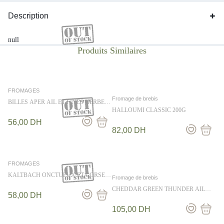
Description
null
FROMAGES
Fromage de brebis
BILLES APER AIL ET FINES HERBES
90G
HALLOUMI CLASSIC 200G
56,00
DH
82,00
DH
FROMAGES
KALTBACH ONCTUEUX ET CORSE
Fromage de brebis
AU KG
CHEDDAR GREEN THUNDER AIL
58,00
DH
HERBES 200G
105,00
DH