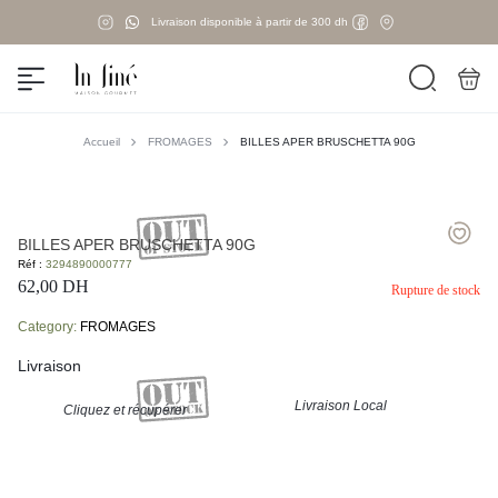
Livraison disponible à partir de 300 dh
Accueil
FROMAGES
BILLES APER BRUSCHETTA 90G
BILLES APER BRUSCHETTA 90G
Réf :
3294890000777
62,00
DH
Rupture de stock
Category:
FROMAGES
Livraison
Livraison Local
Cliquez et récupérer