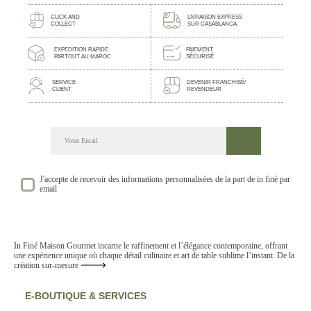
CLICK AND
LIVRAISON EXPRESS
COLLECT
SUR CASABLANCA
EXPEDITION RAPIDE
PAIEMENT
PARTOUT AU MAROC
SÉCURISÉ
SERVICE
DEVENIR FRANCHISÉ/
CLIENT
REVENDEUR
DECOUVREZ NOTRE NEWSLETTER GOURMANDE
SUIVEZ NOS ACTUALITE ET EVENEMENTS
J'accepte de recevoir des informations personnalisées de la part de in finé par
email
In Finé Maison Gourmet incarne le raffinement et l’élégance contemporaine, offrant
une expérience unique où chaque détail culinaire et art de table sublime l’instant. De la
création sur-mesure
E-BOUTIQUE & SERVICES