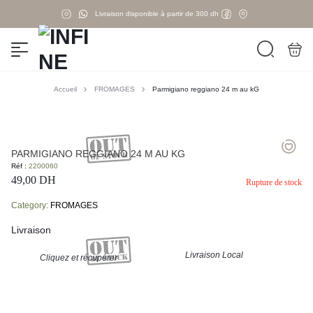
Livraison disponible à partir de 300 dh
Accueil
FROMAGES
Parmigiano reggiano 24 m au kG
PARMIGIANO REGGIANO 24 M AU KG
Réf :
2200060
49,00
DH
Rupture de stock
Category:
FROMAGES
Livraison
Livraison Local
Cliquez et récupérer