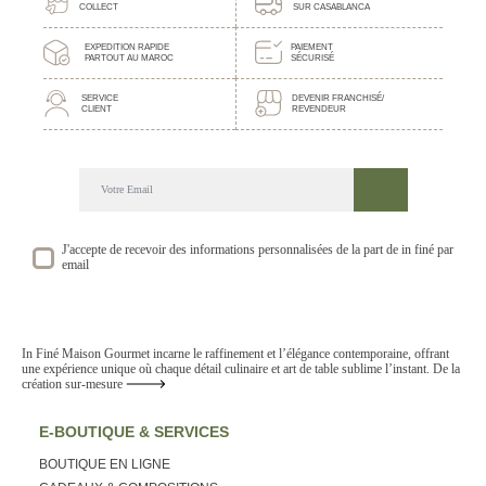
COLLECT
SUR CASABLANCA
EXPEDITION RAPIDE
PAIEMENT
PARTOUT AU MAROC
SÉCURISÉ
SERVICE
DEVENIR FRANCHISÉ/
CLIENT
REVENDEUR
DECOUVREZ NOTRE NEWSLETTER GOURMANDE
SUIVEZ NOS ACTUALITE ET EVENEMENTS
J'accepte de recevoir des informations personnalisées de la part de in finé par
email
In Finé Maison Gourmet incarne le raffinement et l’élégance contemporaine, offrant
une expérience unique où chaque détail culinaire et art de table sublime l’instant. De la
création sur-mesure
E-BOUTIQUE & SERVICES
BOUTIQUE EN LIGNE