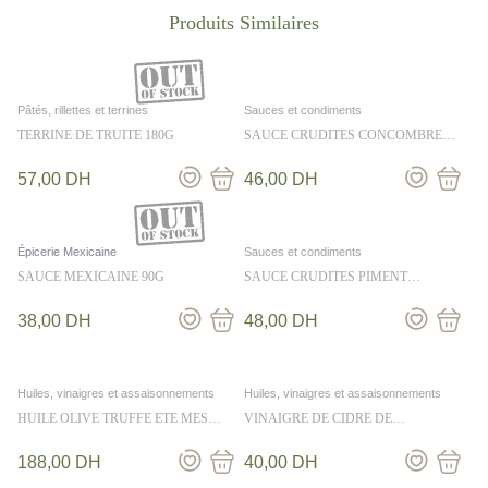
Pâtés, rillettes et terrines
Sauces et condiments
TERRINE DE TRUITE 180G
SAUCE CRUDITES CONCOMBRE
ANETH 36CL
57,00
DH
46,00
DH
Épicerie Mexicaine
Sauces et condiments
SAUCE MEXICAINE 90G
SAUCE CRUDITES PIMENT
CITRONNELLE 36CL
38,00
DH
48,00
DH
Huiles, vinaigres et assaisonnements
Huiles, vinaigres et assaisonnements
HUILE OLIVE TRUFFE ETE MES
VINAIGRE DE CIDRE DE
EMPILABLES 25cl
NORMANDIE 25CL
188,00
DH
40,00
DH