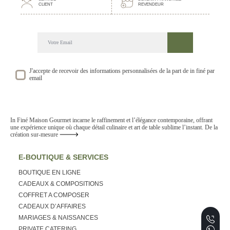
CLIENT
REVENDEUR
DECOUVREZ NOTRE NEWSLETTER GOURMANDE
SUIVEZ NOS ACTUALITE ET EVENEMENTS
J'accepte de recevoir des informations personnalisées de la part de in finé par
email
In Finé Maison Gourmet incarne le raffinement et l’élégance contemporaine, offrant
une expérience unique où chaque détail culinaire et art de table sublime l’instant. De la
création sur-mesure
E-BOUTIQUE & SERVICES
BOUTIQUE EN LIGNE
CADEAUX & COMPOSITIONS
COFFRET A COMPOSER
CADEAUX D’AFFAIRES
MARIAGES & NAISSANCES
PRIVATE CATERING