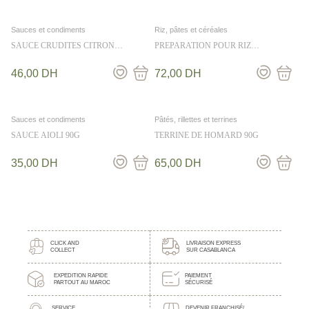
Sauces et condiments
Riz, pâtes et céréales
SAUCE CRUDITES CITRON
PREPARATION POUR RIZ
CIBOULETTE 36CL
CANTONAIS 330G
46,00
DH
72,00
DH
Sauces et condiments
Pâtés, rillettes et terrines
SAUCE AIOLI 90G
TERRINE DE HOMARD 90G
35,00
DH
65,00
DH
CLICK AND
LIVRAISON EXPRESS
COLLECT
SUR CASABLANCA
EXPEDITION RAPIDE
PAIEMENT
PARTOUT AU MAROC
SÉCURISÉ
SERVICE
DEVENIR FRANCHISÉ/