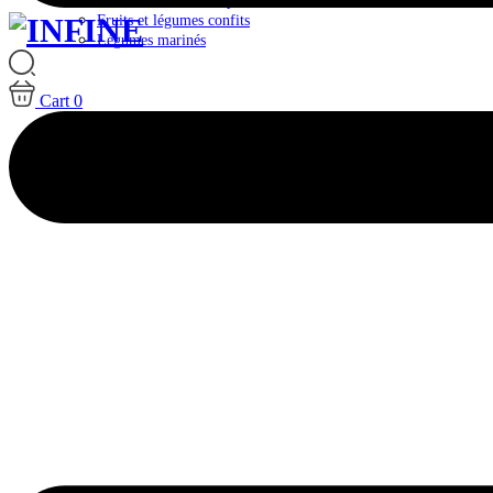
Plateaux & Box Antipasti
Fruits et légumes confits
Légumes marinés
Cart
0