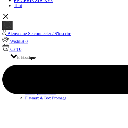
EPICERIE SUCRÉE
Tout
Bienvenue
Se connecter / S'inscrire
Wishlist
0
Cart
0
E-Boutique
FROMAGES
Fromage de brebis
Fromage de Vache
Fromage pasteurisé
Fromage au lait cru
Fromage de chèvre
Plateaux & Box Fromage