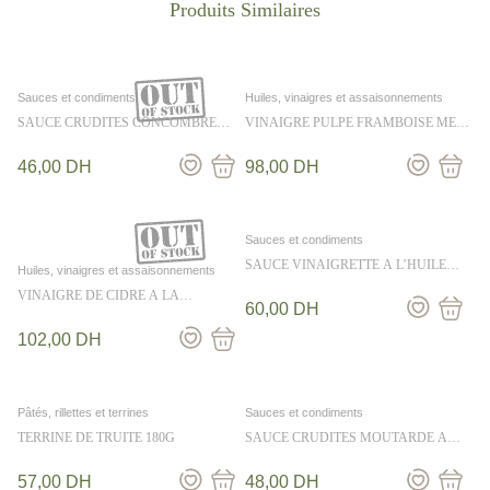
Sauces et condiments
Huiles, vinaigres et assaisonnements
SAUCE CRUDITES CONCOMBRE
VINAIGRE PULPE FRAMBOISE MES
ANETH 36CL
EMPILABLES 25CL
46,00
DH
98,00
DH
Sauces et condiments
SAUCE VINAIGRETTE A L’HUILE
Huiles, vinaigres et assaisonnements
D’OLIVE ET AU CITRON 50CL
VINAIGRE DE CIDRE A LA
60,00
DH
SALICORNE 250ML
102,00
DH
Pâtés, rillettes et terrines
Sauces et condiments
TERRINE DE TRUITE 180G
SAUCE CRUDITES MOUTARDE A
L’ANCIENNE 36CL
57,00
DH
48,00
DH