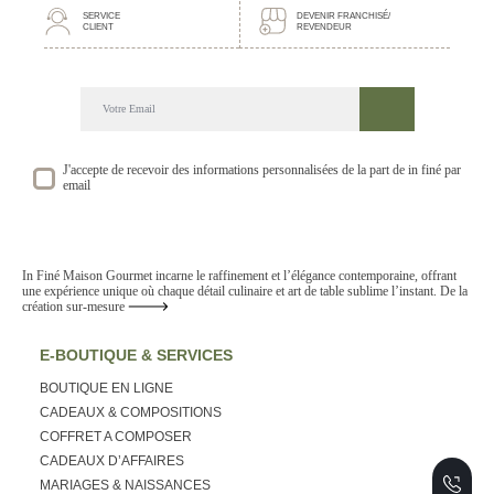
SERVICE
DEVENIR FRANCHISÉ/
CLIENT
REVENDEUR
DECOUVREZ NOTRE NEWSLETTER GOURMANDE
SUIVEZ NOS ACTUALITE ET EVENEMENTS
J'accepte de recevoir des informations personnalisées de la part de in finé par
email
In Finé Maison Gourmet incarne le raffinement et l’élégance contemporaine, offrant
une expérience unique où chaque détail culinaire et art de table sublime l’instant. De la
création sur-mesure
E-BOUTIQUE & SERVICES
BOUTIQUE EN LIGNE
CADEAUX & COMPOSITIONS
COFFRET A COMPOSER
CADEAUX D’AFFAIRES
MARIAGES & NAISSANCES