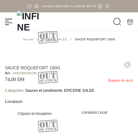
Livraison disponible à partir de 300 dh
Accueil
EPICERIE SALEE
SAUCE ROQUEFORT 180G
SAUCE ROQUEFORT 180G
Réf :
3302768100150
74,00
DH
Rupture de stock
Categories:
Sauces et condiments
,
EPICERIE SALEE
Livraison
Livraison Local
Cliquez et récupérer