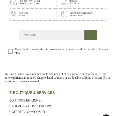
EXPEDITION RAPIDE
PAIEMENT
PARTOUT AU MAROC
SÉCURISÉ
SERVICE
DEVENIR FRANCHISÉ/
CLIENT
REVENDEUR
DECOUVREZ NOTRE NEWSLETTER GOURMANDE
SUIVEZ NOS ACTUALITE ET EVENEMENTS
J'accepte de recevoir des informations personnalisées de la part de in finé par
email
In Finé Maison Gourmet incarne le raffinement et l’élégance contemporaine, offrant
une expérience unique où chaque détail culinaire et art de table sublime l’instant. De la
création sur-mesure
E-BOUTIQUE & SERVICES
BOUTIQUE EN LIGNE
CADEAUX & COMPOSITIONS
COFFRET A COMPOSER