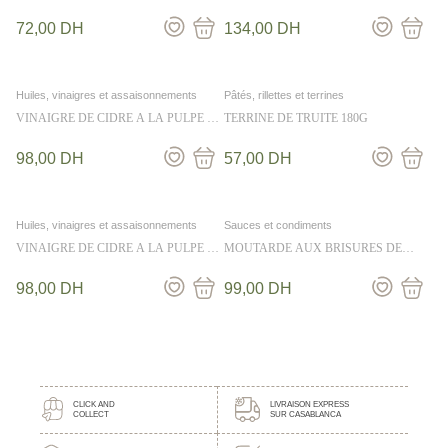
CANTONAIS 330G
EMPILABLES 25CL
72,00
DH
134,00
DH
Huiles, vinaigres et assaisonnements
Pâtés, rillettes et terrines
VINAIGRE DE CIDRE A LA PULPE DE
TERRINE DE TRUITE 180G
MANGUE 25CL
98,00
DH
57,00
DH
Huiles, vinaigres et assaisonnements
Sauces et condiments
VINAIGRE DE CIDRE A LA PULPE DE
MOUTARDE AUX BRISURES DE
FRAMBOISE 25CL
TRUFFES NOIRES 175G
98,00
DH
99,00
DH
CLICK AND
LIVRAISON EXPRESS
COLLECT
SUR CASABLANCA