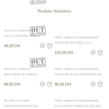
Sauces et condiments
SAUCE CRUDITES CITRON
Huiles, vinaigres et assaisonnements
CIBOULETTE 36CL
VINAIGRE DE CIDRE A LA
46,00
DH
SALICORNE 250ML
102,00
DH
Sauces et condiments
Huiles, vinaigres et assaisonnements
MOUTARDE AU PIMENT
VINAIGRE PULPE FRAMBOISE MES
D’ESPELETTE ET SAUTERNES 100G
EMPILABLES 25CL
89,00
DH
98,00
DH
Riz, pâtes et céréales
Huiles, vinaigres et assaisonnements
PREPARATION POUR RIZ
HUILE OLIVE VIERGE EXTRA MES