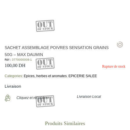
SACHET ASSEMBLAGE POIVRES SENSATION GRAINS
50G – MAX DAUMIN
Réf :
3770000008-1
100,00
DH
Rupture de stock
Categories:
Epices, herbes et aromates
,
EPICERIE SALEE
Livraison
Livraison Local
Cliquez et récupérer