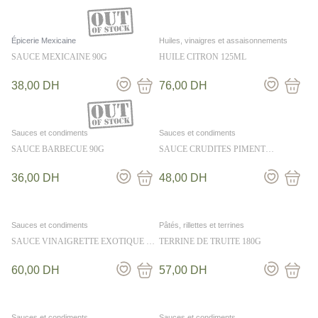
Épicerie Mexicaine
Huiles, vinaigres et assaisonnements
SAUCE MEXICAINE 90G
HUILE CITRON 125ML
38,00
DH
76,00
DH
Sauces et condiments
Sauces et condiments
SAUCE BARBECUE 90G
SAUCE CRUDITES PIMENT
CITRONNELLE 36CL
36,00
DH
48,00
DH
Sauces et condiments
Pâtés, rillettes et terrines
SAUCE VINAIGRETTE EXOTIQUE A
TERRINE DE TRUITE 180G
LA MANGUE 50CL
60,00
DH
57,00
DH
Sauces et condiments
Sauces et condiments