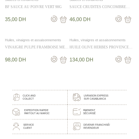
BF SAUCE AU POIVRE VERT 90G
SAUCE CRUDITES CONCOMBRE
ANETH 36CL
35,00
DH
46,00
DH
Huiles, vinaigres et assaisonnements
Huiles, vinaigres et assaisonnements
VINAIGRE PULPE FRAMBOISE MES
HUILE OLIVE HERBES PROVENCE
EMPILABLES 25CL
MESEMPILABLES 25CL
98,00
DH
134,00
DH
CLICK AND
LIVRAISON EXPRESS
COLLECT
SUR CASABLANCA
EXPEDITION RAPIDE
PAIEMENT
PARTOUT AU MAROC
SÉCURISÉ
SERVICE
DEVENIR FRANCHISÉ/
CLIENT
REVENDEUR