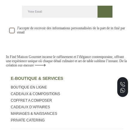
DECOUVREZ NOTRE NEWSLETTER GOURMANDE
SUIVEZ NOS ACTUALITE ET EVENEMENTS
J'accepte de recevoir des informations personnalisées de la part de in finé par
email
In Finé Maison Gourmet incarne le raffinement et l’élégance contemporaine, offrant
une expérience unique où chaque détail culinaire et art de table sublime l’instant. De la
création sur-mesure
E-BOUTIQUE & SERVICES
BOUTIQUE EN LIGNE
CADEAUX & COMPOSITIONS
COFFRET A COMPOSER
CADEAUX D’AFFAIRES
MARIAGES & NAISSANCES
PRIVATE CATERING