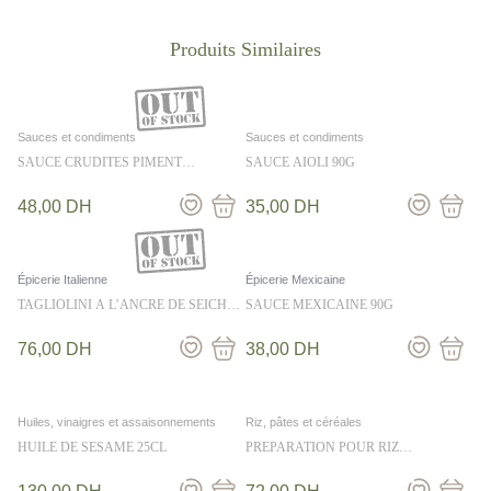
Sauces et condiments
Sauces et condiments
SAUCE CRUDITES PIMENT
SAUCE AIOLI 90G
CITRONNELLE 36CL
48,00
DH
35,00
DH
Épicerie Italienne
Épicerie Mexicaine
TAGLIOLINI A L’ANCRE DE SEICHE
SAUCE MEXICAINE 90G
250G
76,00
DH
38,00
DH
Huiles, vinaigres et assaisonnements
Riz, pâtes et céréales
HUILE DE SESAME 25CL
PREPARATION POUR RIZ
CANTONAIS 330G