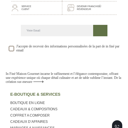
SERVICE
DEVENIR FRANCHISÉ/
CLIENT
REVENDEUR
DECOUVREZ NOTRE NEWSLETTER GOURMANDE
SUIVEZ NOS ACTUALITE ET EVENEMENTS
J'accepte de recevoir des informations personnalisées de la part de in finé par
email
In Finé Maison Gourmet incarne le raffinement et l’élégance contemporaine, offrant
une expérience unique où chaque détail culinaire et art de table sublime l’instant. De la
création sur-mesure
E-BOUTIQUE & SERVICES
BOUTIQUE EN LIGNE
CADEAUX & COMPOSITIONS
COFFRET A COMPOSER
CADEAUX D’AFFAIRES
MARIAGES & NAISSANCES