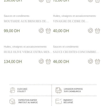
130,00
DH
72,00
DH
Sauces et condiments
Huiles, vinaigres et assaisonnements
MOUTARDE AUX BRISURES DE
VINAIGRE DE CIDRE DE
TRUFFES NOIRES 175G
NORMANDIE 25CL
99,00
DH
40,00
DH
Huiles, vinaigres et assaisonnements
Sauces et condiments
HUILE OLIVE VIERGE EXTRA MES
SAUCE CRUDITES CONCOMBRE
EMPILABLES 25CL
ANETH 36CL
134,00
DH
46,00
DH
CLICK AND
LIVRAISON EXPRESS
COLLECT
SUR CASABLANCA
EXPEDITION RAPIDE
PAIEMENT
PARTOUT AU MAROC
SÉCURISÉ