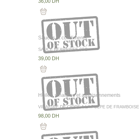
36,00
DH
Out Of Stock
Sauces et condiments
SAUCE BEARNAISE 90G
39,00
DH
Out Of Stock
Huiles, vinaigres et assaisonnements
VINAIGRE DE CIDRE A LA PULPE DE FRAMBOISE
98,00
DH
Out Of Stock