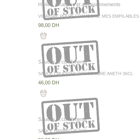
Huiles, vinaigres et assaisonnements
VINAIGRE PULPE FRAMBOISE MES EMPILABLES
98,00
DH
Out Of Stock
Sauces et condiments
SAUCE CRUDITES CONCOMBRE ANETH 36CL
46,00
DH
Out Of Stock
Sauces et condiments
SAUCE BARBECUE 90G