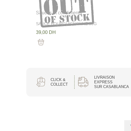
Sauces et condiments
SAUCE BOURGUIGNONNE 90G
39,00
DH
Out Of Stock
LIVRAISON
CLICK &
EXPRESS
COLLECT
SUR CASABLANCA