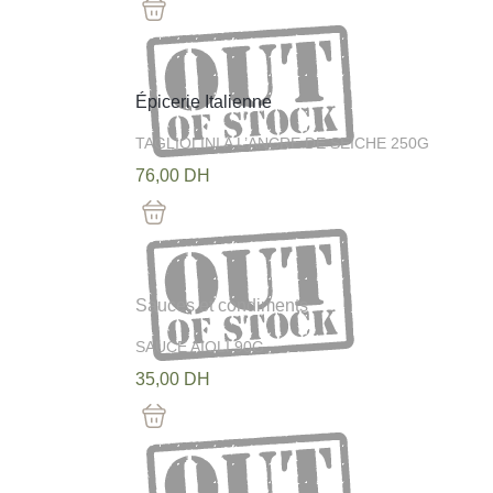
Out Of Stock
Épicerie Italienne
TAGLIOLINI A L’ANCRE DE SEICHE 250G
76,00
DH
Out Of Stock
Sauces et condiments
SAUCE AIOLI 90G
35,00
DH
Out Of Stock