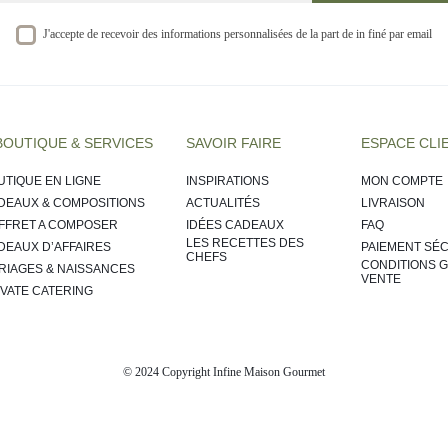
J'accepte de recevoir des informations personnalisées de la part de in finé par email
BOUTIQUE & SERVICES
SAVOIR FAIRE
ESPACE CLI
UTIQUE EN LIGNE
INSPIRATIONS
MON COMPTE
DEAUX & COMPOSITIONS
ACTUALITÉS
LIVRAISON
FFRET A COMPOSER
IDÉES CADEAUX
FAQ
LES RECETTES DES
DEAUX D’AFFAIRES
PAIEMENT SÉ
CHEFS
CONDITIONS 
RIAGES & NAISSANCES
VENTE
IVATE CATERING
© 2024 Copyright Infine Maison Gourmet