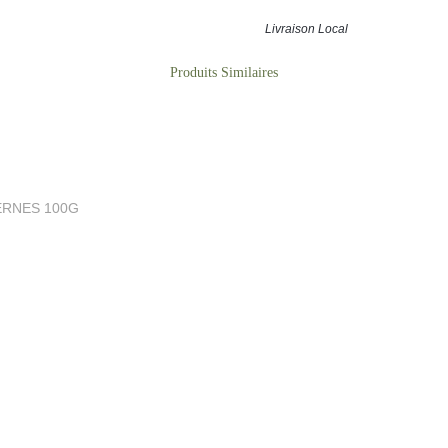
vité
la créativité en offrant une
tion
expérience sensorielle unique,
Livraison Local
empreinte de modernité et de
ut
sophistication
ERNES 100G