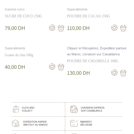
Gamme coco
Superaliments
SUCRE DE COCO 250G
POUDRE DE CACAO 250G
79,00
DH
110,00
DH
Superaliments
Cliquez et Récupérez, Expedition partout
au Maroc, Livraison sur Casablanca
Graine de chia 100g
POUDRE DE CHLORELLA 100G
40,00
DH
130,00
DH
CLICK AND
LIVRAISON EXPRESS
COLLECT
SUR CASABLANCA
EXPEDITION RAPIDE
PAIEMENT
PARTOUT AU MAROC
SÉCURISÉ