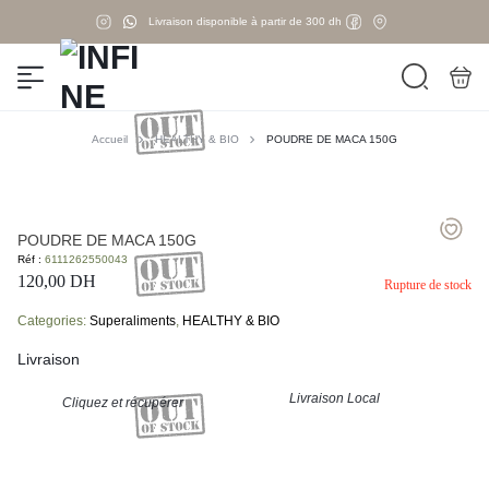
Livraison disponible à partir de 300 dh
Accueil
HEALTHY & BIO
POUDRE DE MACA 150G
POUDRE DE MACA 150G
Réf :
6111262550043
120,00
DH
Rupture de stock
Categories:
Superaliments
,
HEALTHY & BIO
Livraison
Livraison Local
Cliquez et récupérer