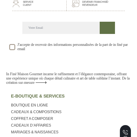
SERVICE
DEVENIR FRANCHISÉ/
CLIENT
REVENDEUR
DECOUVREZ NOTRE NEWSLETTER GOURMANDE
SUIVEZ NOS ACTUALITE ET EVENEMENTS
J'accepte de recevoir des informations personnalisées de la part de in finé par
email
In Finé Maison Gourmet incarne le raffinement et l’élégance contemporaine, offrant
une expérience unique où chaque détail culinaire et art de table sublime l’instant. De la
création sur-mesure
E-BOUTIQUE & SERVICES
BOUTIQUE EN LIGNE
CADEAUX & COMPOSITIONS
COFFRET A COMPOSER
CADEAUX D’AFFAIRES
MARIAGES & NAISSANCES