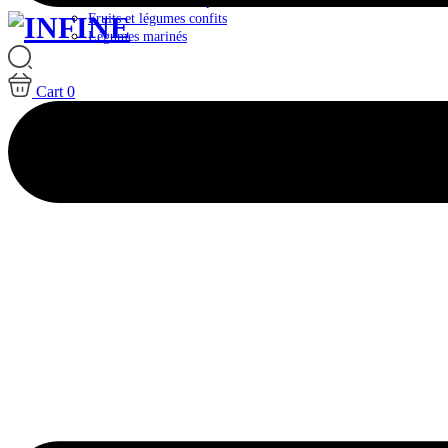
Plateaux & Box Antipasti
Fruits et légumes confits
Légumes marinés
Cart
0