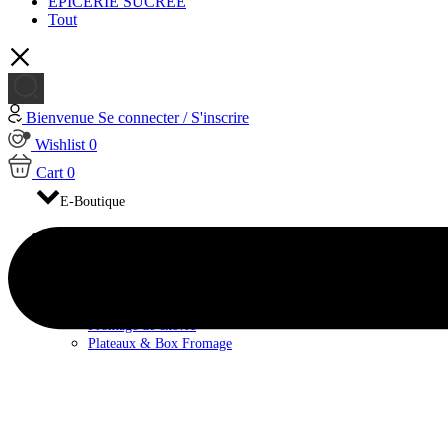
EPICERIE SUCRÉE
Tout
Bienvenue
Se connecter / S'inscrire
Wishlist
0
Cart
0
E-Boutique
FROMAGES
Fromage de brebis
Fromage de Vache
Fromage pasteurisé
Fromage au lait cru
Fromage de chèvre
Plateaux & Box Fromage