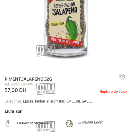
PIMENT JALAPENO 32G
Réf :
8006614286894
57,00
DH
Rupture de stock
Categories:
Epices, herbes et aromates
,
EPICERIE SALEE
Livraison
Livraison Local
Cliquez et récupérer