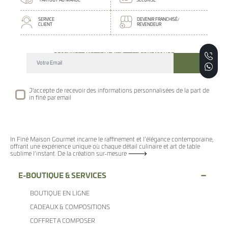
PARTOUT AU MAROC
SÉCURISÉ
SERVICE
DEVENIR FRANCHISÉ/
CLIENT
REVENDEUR
DECOUVREZ NOTRE NEWSLETTER GOURMANDE
SUIVEZ NOS ACTUALITE ET EVENEMENTS
J'accepte de recevoir des informations personnalisées de la part de
in finé par email
In Finé Maison Gourmet incarne le raffinement et l’élégance contemporaine,
offrant une expérience unique où chaque détail culinaire et art de table
sublime l’instant. De la création sur-mesure
E-BOUTIQUE & SERVICES
BOUTIQUE EN LIGNE
CADEAUX & COMPOSITIONS
COFFRET A COMPOSER