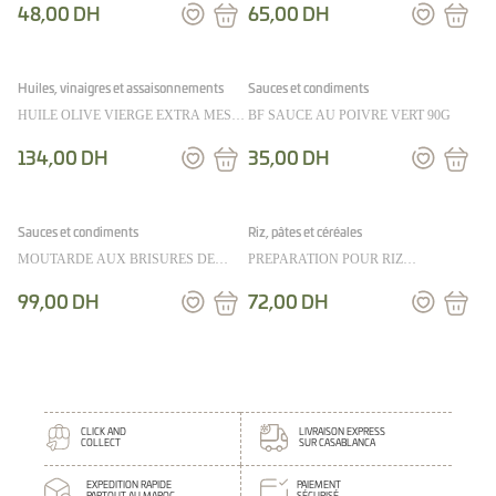
48,00
DH
65,00
DH
Huiles, vinaigres et assaisonnements
Sauces et condiments
HUILE OLIVE VIERGE EXTRA MES
BF SAUCE AU POIVRE VERT 90G
EMPILABLES 25CL
134,00
DH
35,00
DH
Sauces et condiments
Riz, pâtes et céréales
MOUTARDE AUX BRISURES DE
PREPARATION POUR RIZ
TRUFFES NOIRES 175G
CANTONAIS 330G
99,00
DH
72,00
DH
CLICK AND
LIVRAISON EXPRESS
COLLECT
SUR CASABLANCA
EXPEDITION RAPIDE
PAIEMENT