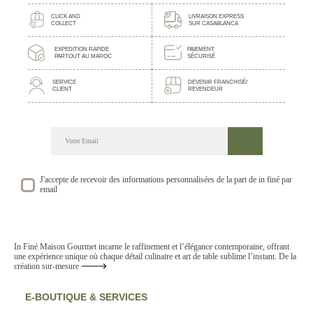
CLICK AND
LIVRAISON EXPRESS
COLLECT
SUR CASABLANCA
EXPEDITION RAPIDE
PAIEMENT
PARTOUT AU MAROC
SÉCURISÉ
SERVICE
DEVENIR FRANCHISÉ/
CLIENT
REVENDEUR
DECOUVREZ NOTRE NEWSLETTER GOURMANDE
SUIVEZ NOS ACTUALITE ET EVENEMENTS
J'accepte de recevoir des informations personnalisées de la part de in finé par
email
In Finé Maison Gourmet incarne le raffinement et l’élégance contemporaine, offrant
une expérience unique où chaque détail culinaire et art de table sublime l’instant. De la
création sur-mesure
E-BOUTIQUE & SERVICES