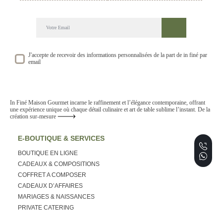
DECOUVREZ NOTRE NEWSLETTER GOURMANDE
SUIVEZ NOS ACTUALITE ET EVENEMENTS
J'accepte de recevoir des informations personnalisées de la part de in finé par
email
In Finé Maison Gourmet incarne le raffinement et l’élégance contemporaine, offrant
une expérience unique où chaque détail culinaire et art de table sublime l’instant. De la
création sur-mesure
E-BOUTIQUE & SERVICES
BOUTIQUE EN LIGNE
CADEAUX & COMPOSITIONS
COFFRET A COMPOSER
CADEAUX D’AFFAIRES
MARIAGES & NAISSANCES
PRIVATE CATERING