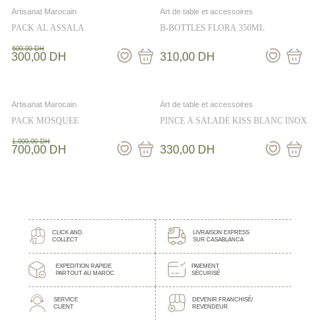
Artisanat Marocain
Art de table et accessoires
PACK AL ASSALA
B-BOTTLES FLORA 350ML
600,00
DH
300,00
DH
310,00
DH
Artisanat Marocain
Art de table et accessoires
PACK MOSQUEE
PINCE A SALADE KISS BLANC INOX
1.000,00
DH
700,00
DH
330,00
DH
CLICK AND
LIVRAISON EXPRESS
COLLECT
SUR CASABLANCA
EXPEDITION RAPIDE
PAIEMENT
PARTOUT AU MAROC
SÉCURISÉ
SERVICE
DEVENIR FRANCHISÉ/
CLIENT
REVENDEUR