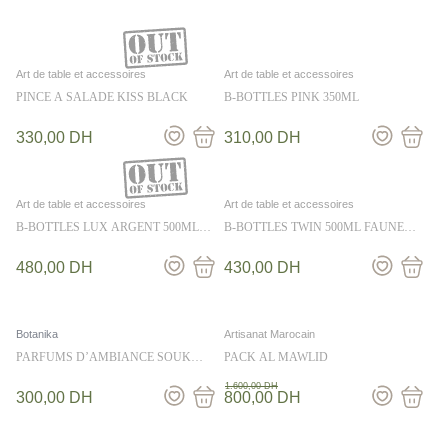
Art de table et accessoires
Art de table et accessoires
PINCE A SALADE KISS BLACK
B-BOTTLES PINK 350ML
330,00
DH
310,00
DH
Art de table et accessoires
Art de table et accessoires
B-BOTTLES LUX ARGENT 500ML
B-BOTTLES TWIN 500ML FAUNE
BROSSE
MARINE
480,00
DH
430,00
DH
Botanika
Artisanat Marocain
PARFUMS D’AMBIANCE SOUK
PACK AL MAWLID
250ML – BOTANIKA
1.600,00
DH
300,00
DH
800,00
DH