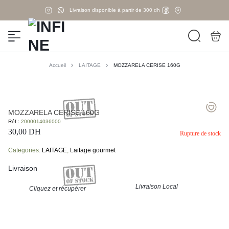
Livraison disponible à partir de 300 dh
Accueil
LAITAGE
MOZZARELA CERISE 160G
MOZZARELA CERISE 160G
Réf :
2000014036000
30,00
DH
Rupture de stock
Categories:
LAITAGE
,
Laitage gourmet
Livraison
Livraison Local
Cliquez et récupérer