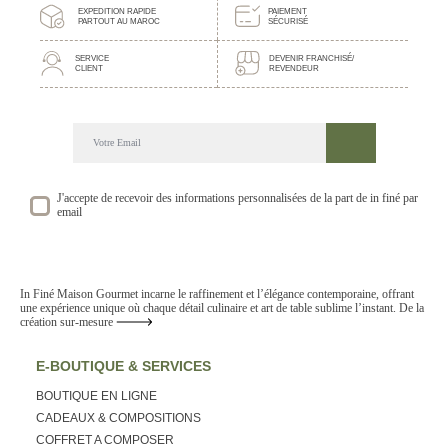
EXPEDITION RAPIDE
PAIEMENT
PARTOUT AU MAROC
SÉCURISÉ
SERVICE
DEVENIR FRANCHISÉ/
CLIENT
REVENDEUR
DECOUVREZ NOTRE NEWSLETTER GOURMANDE
SUIVEZ NOS ACTUALITE ET EVENEMENTS
J'accepte de recevoir des informations personnalisées de la part de in finé par
email
In Finé Maison Gourmet incarne le raffinement et l’élégance contemporaine, offrant
une expérience unique où chaque détail culinaire et art de table sublime l’instant. De la
création sur-mesure
E-BOUTIQUE & SERVICES
BOUTIQUE EN LIGNE
CADEAUX & COMPOSITIONS
COFFRET A COMPOSER