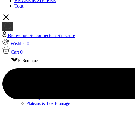
EPICERIE SUCRÉE
Tout
Bienvenue
Se connecter / S'inscrire
Wishlist
0
Cart
0
E-Boutique
FROMAGES
Fromage de brebis
Fromage de Vache
Fromage pasteurisé
Fromage au lait cru
Fromage de chèvre
Plateaux & Box Fromage