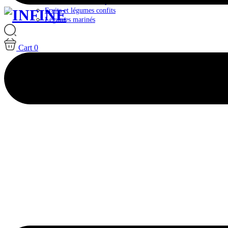
Plateaux & Box Antipasti
Fruits et légumes confits
Légumes marinés
Cart
0