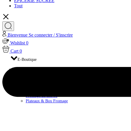
EPICERIE SUCRÉE
Tout
Bienvenue
Se connecter / S'inscrire
Wishlist
0
Cart
0
E-Boutique
FROMAGES
Fromage de brebis
Fromage de Vache
Fromage pasteurisé
Fromage au lait cru
Fromage de chèvre
Plateaux & Box Fromage