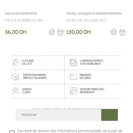
Sauces et condiments
Huiles, vinaigres et assaisonnements
SAUCE BARBECUE 90G
HUILE DE SESAME 25CL
36,00
DH
130,00
DH
CLICK AND
LIVRAISON EXPRESS
COLLECT
SUR CASABLANCA
EXPEDITION RAPIDE
PAIEMENT
PARTOUT AU MAROC
SÉCURISÉ
SERVICE
DEVENIR FRANCHISÉ/
CLIENT
REVENDEUR
DECOUVREZ NOTRE NEWSLETTER GOURMANDE
SUIVEZ NOS ACTUALITE ET EVENEMENTS
J'accepte de recevoir des informations personnalisées de la part de