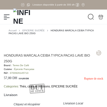
Livraison disponible à partir de 300 dh
Accueil
EPICERIE SUCRÉE
HONDURAS MARCALA CEIBA TYPICA
PACAS LAVE BIO 250G
HONDURAS MARCALA CEIBA TYPICA PACAS LAVE BIO
250G
Brand :
Terres De Café
Cuisine :
Épicerie Française
Réf :
3700926145713
57,00
DH
Rupture de stock
114,00
DH
Categories:
Thés, cafés et infusions
,
EPICERIE SUCRÉE
Livraison
Livraison Local
Cliquez et récupérer