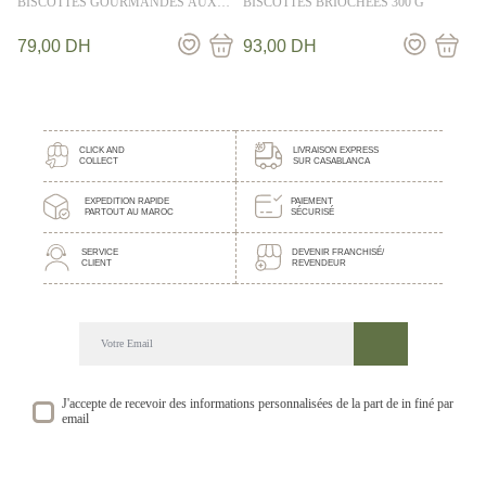
BISCOTTES GOURMANDES AUX
BISCOTTES BRIOCHEES 300 G
FRUITS 300 G
79,00
DH
93,00
DH
CLICK AND
LIVRAISON EXPRESS
COLLECT
SUR CASABLANCA
EXPEDITION RAPIDE
PAIEMENT
PARTOUT AU MAROC
SÉCURISÉ
SERVICE
DEVENIR FRANCHISÉ/
CLIENT
REVENDEUR
DECOUVREZ NOTRE NEWSLETTER GOURMANDE
SUIVEZ NOS ACTUALITE ET EVENEMENTS
J'accepte de recevoir des informations personnalisées de la part de in finé par
email