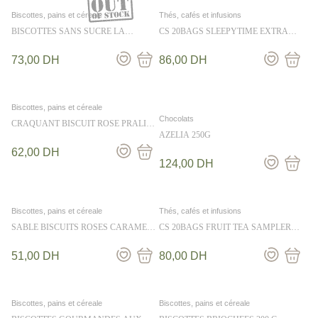
Biscottes, pains et céreale
Thés, cafés et infusions
BISCOTTES SANS SUCRE LA
CS 20BAGS SLEEPYTIME EXTRA
CHANTERACOISE 370G
WELLNESS TEA 40G
73,00
DH
86,00
DH
Biscottes, pains et céreale
Chocolats
CRAQUANT BISCUIT ROSE PRALINE
GIANDUJA 170G
AZELIA 250G
62,00
DH
124,00
DH
Biscottes, pains et céreale
Thés, cafés et infusions
SABLE BISCUITS ROSES CARAMEL
CS 20BAGS FRUIT TEA SAMPLER
B- SALE FOSSIER 110 g
HERBAL 40G
51,00
DH
80,00
DH
Biscottes, pains et céreale
Biscottes, pains et céreale