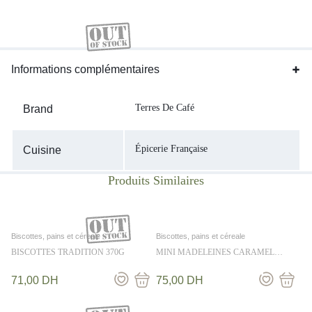
Informations complémentaires
Terres De Café
Brand
Épicerie Française
Cuisine
Biscottes, pains et céreale
Biscottes, pains et céreale
BISCOTTES TRADITION 370G
MINI MADELEINES CARAMEL
B.SALE 250G
71,00
DH
75,00
DH