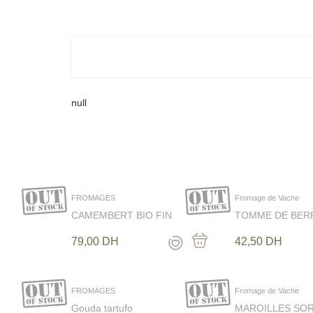
Castillo de jijona
BOULANGERIE CRÉATIVE
EPICERIE SALEE
EPICERIE SUCRÉE
HEALTHY & BIO
CAVE
LA CHOCOLATERIE IN FINÉ
null
DATTES
CADEAUX
TRAITEURS & PLATS CUISINÉS
MAISON ET DECO
COSMÉTIQUE
FROMAGES
Fromage de Vache
CAMEMBERT BIO FIN
TOMME DE BER
NORMAND 250G
100g
79,00
DH
42,50
DH
FROMAGES
Fromage de Vache
In Finé maison Gou
Gouda tartufo
MAROILLES SOR