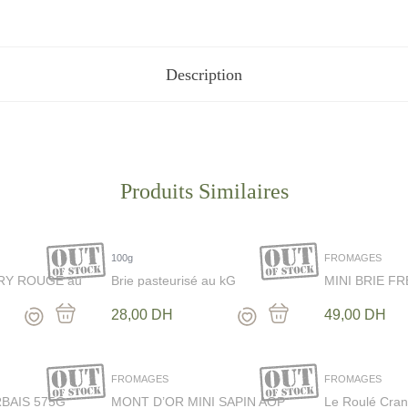
Découvrez
Description
100g
FROMAGES
RY ROUGE au
Brie pasteurisé au kG
MINI BRIE F
150G
28,00
DH
49,00
DH
FROMAGES
FROMAGES
rmet
BAIS 575G
MONT D’OR MINI SAPIN AOP
Le Roulé Cran