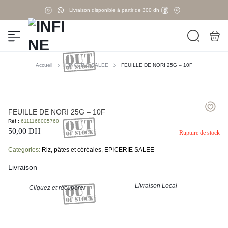
Livraison disponible à partir de 300 dh
Accueil
EPICERIE SALEE
FEUILLE DE NORI 25G – 10F
FEUILLE DE NORI 25G – 10F
Réf :
6111168005760
50,00
DH
Rupture de stock
Categories:
Riz, pâtes et céréales
,
EPICERIE SALEE
Livraison
Livraison Local
Cliquez et récupérer