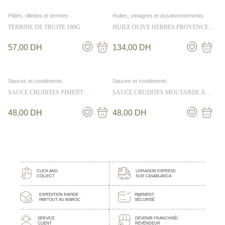
Pâtés, rillettes et terrines
Huiles, vinaigres et assaisonnements
TERRINE DE TRUITE 180G
HUILE OLIVE HERBES PROVENCE
MESEMPILABLES 25CL
57,00
DH
134,00
DH
Sauces et condiments
Sauces et condiments
SAUCE CRUDITES PIMENT
SAUCE CRUDITES MOUTARDE A
CITRONNELLE 36CL
L’ANCIENNE 36CL
48,00
DH
48,00
DH
CLICK AND
LIVRAISON EXPRESS
COLLECT
SUR CASABLANCA
EXPEDITION RAPIDE
PAIEMENT
PARTOUT AU MAROC
SÉCURISÉ
SERVICE
DEVENIR FRANCHISÉ/
CLIENT
REVENDEUR