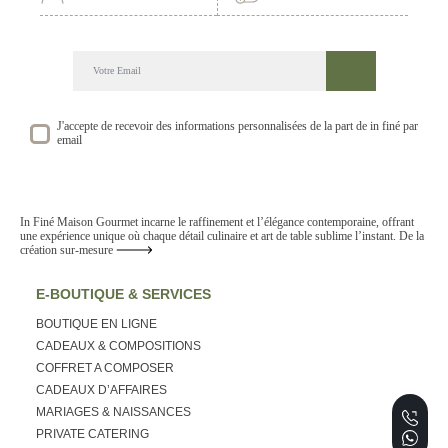
DECOUVREZ NOTRE NEWSLETTER GOURMANDE
SUIVEZ NOS ACTUALITE ET EVENEMENTS
J'accepte de recevoir des informations personnalisées de la part de in finé par
email
In Finé Maison Gourmet incarne le raffinement et l’élégance contemporaine, offrant
une expérience unique où chaque détail culinaire et art de table sublime l’instant. De la
création sur-mesure
E-BOUTIQUE & SERVICES
BOUTIQUE EN LIGNE
CADEAUX & COMPOSITIONS
COFFRET A COMPOSER
CADEAUX D’AFFAIRES
MARIAGES & NAISSANCES
PRIVATE CATERING