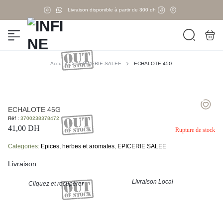
Livraison disponible à partir de 300 dh
Accueil
EPICERIE SALEE
ECHALOTE 45G
ECHALOTE 45G
Réf :
3700238378472
41,00
DH
Rupture de stock
Categories:
Epices, herbes et aromates
,
EPICERIE SALEE
Livraison
Livraison Local
Cliquez et récupérer