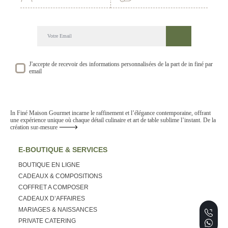
DECOUVREZ NOTRE NEWSLETTER GOURMANDE
SUIVEZ NOS ACTUALITE ET EVENEMENTS
J'accepte de recevoir des informations personnalisées de la part de in finé par
email
In Finé Maison Gourmet incarne le raffinement et l’élégance contemporaine, offrant
une expérience unique où chaque détail culinaire et art de table sublime l’instant. De la
création sur-mesure
E-BOUTIQUE & SERVICES
BOUTIQUE EN LIGNE
CADEAUX & COMPOSITIONS
COFFRET A COMPOSER
CADEAUX D’AFFAIRES
MARIAGES & NAISSANCES
PRIVATE CATERING