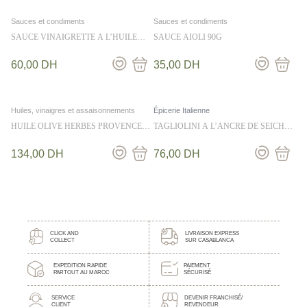
Sauces et condiments
Sauces et condiments
SAUCE VINAIGRETTE A L’HUILE
SAUCE AIOLI 90G
D’OLIVE ET AU CITRON 50CL
60,00
DH
35,00
DH
Huiles, vinaigres et assaisonnements
Épicerie Italienne
HUILE OLIVE HERBES PROVENCE
TAGLIOLINI A L’ANCRE DE SEICHE
MESEMPILABLES 25CL
250G
134,00
DH
76,00
DH
CLICK AND
LIVRAISON EXPRESS
COLLECT
SUR CASABLANCA
EXPEDITION RAPIDE
PAIEMENT
PARTOUT AU MAROC
SÉCURISÉ
SERVICE
DEVENIR FRANCHISÉ/
CLIENT
REVENDEUR