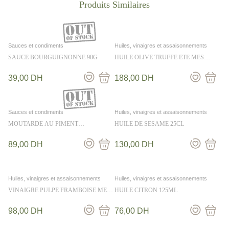
Sauces et condiments
Huiles, vinaigres et assaisonnements
SAUCE BOURGUIGNONNE 90G
HUILE OLIVE TRUFFE ETE MES
EMPILABLES 25cl
39,00
DH
188,00
DH
Sauces et condiments
Huiles, vinaigres et assaisonnements
MOUTARDE AU PIMENT
HUILE DE SESAME 25CL
D’ESPELETTE ET SAUTERNES 100G
89,00
DH
130,00
DH
Huiles, vinaigres et assaisonnements
Huiles, vinaigres et assaisonnements
VINAIGRE PULPE FRAMBOISE MES
HUILE CITRON 125ML
EMPILABLES 25CL
98,00
DH
76,00
DH