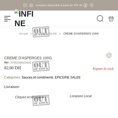
Livraison disponible à partir de 300 dh
Accueil
EPICERIE SALEE
CREME D’ASPERGES 100G
CREME D’ASPERGES 100G
Réf :
3700238313442
82,00
DH
Rupture de stock
Categories:
Sauces et condiments
,
EPICERIE SALEE
Livraison
Livraison Local
Cliquez et récupérer