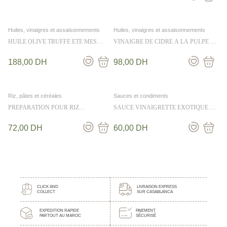
Huiles, vinaigres et assaisonnements
Huiles, vinaigres et assaisonnements
HUILE OLIVE TRUFFE ETE MES
VINAIGRE DE CIDRE A LA PULPE DE
EMPILABLES 25cl
FRAMBOISE 25CL
188,00
DH
98,00
DH
Riz, pâtes et céréales
Sauces et condiments
PREPARATION POUR RIZ
SAUCE VINAIGRETTE EXOTIQUE A
CANTONAIS 330G
LA MANGUE 50CL
72,00
DH
60,00
DH
CLICK AND
LIVRAISON EXPRESS
COLLECT
SUR CASABLANCA
EXPEDITION RAPIDE
PAIEMENT
PARTOUT AU MAROC
SÉCURISÉ