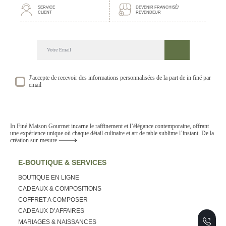
SERVICE
DEVENIR FRANCHISÉ/
CLIENT
REVENDEUR
DECOUVREZ NOTRE NEWSLETTER GOURMANDE
SUIVEZ NOS ACTUALITE ET EVENEMENTS
J'accepte de recevoir des informations personnalisées de la part de in finé par
email
In Finé Maison Gourmet incarne le raffinement et l’élégance contemporaine, offrant
une expérience unique où chaque détail culinaire et art de table sublime l’instant. De la
création sur-mesure
E-BOUTIQUE & SERVICES
BOUTIQUE EN LIGNE
CADEAUX & COMPOSITIONS
COFFRET A COMPOSER
CADEAUX D’AFFAIRES
MARIAGES & NAISSANCES