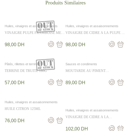
Huiles, vinaigres et assaisonnements
Huiles, vinaigres et assaisonnements
VINAIGRE PULPE FRAMBOISE MES
VINAIGRE DE CIDRE A LA PULPE DE
EMPILABLES 25CL
MANGUE 25CL
98,00
DH
98,00
DH
Pâtés, rillettes et terrines
Sauces et condiments
TERRINE DE TRUITE 180G
MOUTARDE AU PIMENT
D’ESPELETTE ET SAUTERNES 100G
57,00
DH
89,00
DH
Huiles, vinaigres et assaisonnements
HUILE CITRON 125ML
Huiles, vinaigres et assaisonnements
VINAIGRE DE CIDRE A LA
76,00
DH
SALICORNE 250ML
102,00
DH