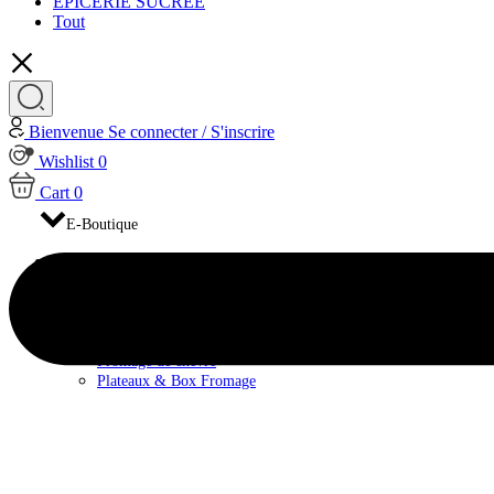
EPICERIE SUCRÉE
Tout
Bienvenue
Se connecter / S'inscrire
Wishlist
0
Cart
0
E-Boutique
FROMAGES
Fromage de brebis
Fromage de Vache
Fromage pasteurisé
Fromage au lait cru
Fromage de chèvre
Plateaux & Box Fromage