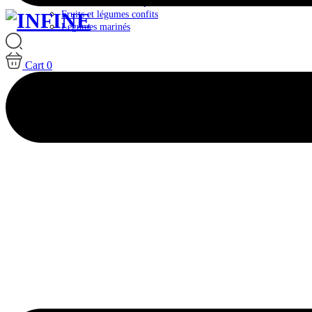
Plateaux & Box Antipasti
Fruits et légumes confits
Légumes marinés
Cart
0