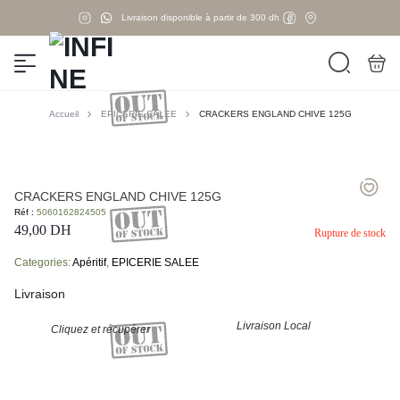
Livraison disponible à partir de 300 dh
Accueil
EPICERIE SALEE
CRACKERS ENGLAND CHIVE 125G
CRACKERS ENGLAND CHIVE 125G
Réf :
5060162824505
49,00
DH
Rupture de stock
Categories:
Apéritif
,
EPICERIE SALEE
Livraison
Livraison Local
Cliquez et récupérer