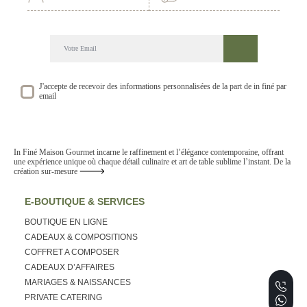
DECOUVREZ NOTRE NEWSLETTER GOURMANDE
SUIVEZ NOS ACTUALITE ET EVENEMENTS
J'accepte de recevoir des informations personnalisées de la part de in finé par
email
In Finé Maison Gourmet incarne le raffinement et l’élégance contemporaine, offrant
une expérience unique où chaque détail culinaire et art de table sublime l’instant. De la
création sur-mesure
E-BOUTIQUE & SERVICES
BOUTIQUE EN LIGNE
CADEAUX & COMPOSITIONS
COFFRET A COMPOSER
CADEAUX D’AFFAIRES
MARIAGES & NAISSANCES
PRIVATE CATERING