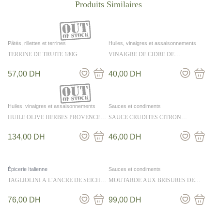
Pâtés, rillettes et terrines
Huiles, vinaigres et assaisonnements
TERRINE DE TRUITE 180G
VINAIGRE DE CIDRE DE
NORMANDIE 25CL
57,00
DH
40,00
DH
Huiles, vinaigres et assaisonnements
Sauces et condiments
HUILE OLIVE HERBES PROVENCE
SAUCE CRUDITES CITRON
MESEMPILABLES 25CL
CIBOULETTE 36CL
134,00
DH
46,00
DH
Épicerie Italienne
Sauces et condiments
TAGLIOLINI A L’ANCRE DE SEICHE
MOUTARDE AUX BRISURES DE
250G
TRUFFES NOIRES 175G
76,00
DH
99,00
DH