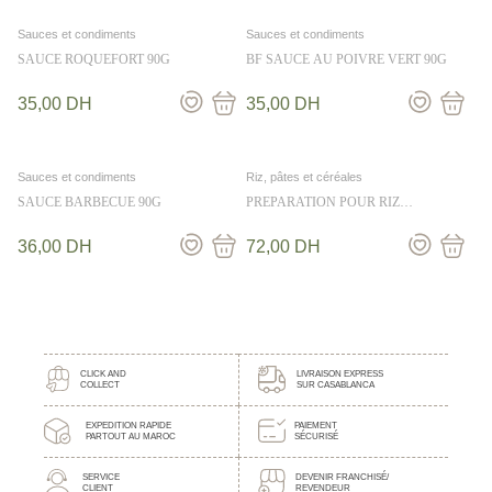
Sauces et condiments
Sauces et condiments
SAUCE ROQUEFORT 90G
BF SAUCE AU POIVRE VERT 90G
35,00
DH
35,00
DH
Sauces et condiments
Riz, pâtes et céréales
SAUCE BARBECUE 90G
PREPARATION POUR RIZ
CANTONAIS 330G
36,00
DH
72,00
DH
CLICK AND
LIVRAISON EXPRESS
COLLECT
SUR CASABLANCA
EXPEDITION RAPIDE
PAIEMENT
PARTOUT AU MAROC
SÉCURISÉ
SERVICE
DEVENIR FRANCHISÉ/
CLIENT
REVENDEUR