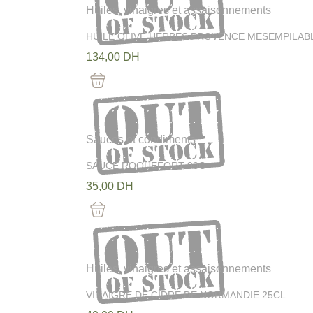
Huiles, vinaigres et assaisonnements
HUILE OLIVE HERBES PROVENCE MESEMPILAB
134,00
DH
Out Of Stock
Sauces et condiments
SAUCE ROQUEFORT 90G
35,00
DH
Out Of Stock
Huiles, vinaigres et assaisonnements
VINAIGRE DE CIDRE DE NORMANDIE 25CL