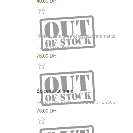
40,00
DH
Out Of Stock
Huiles, vinaigres et assaisonnements
HUILE CITRON 125ML
76,00
DH
Out Of Stock
Épicerie Italienne
TAGLIOLINI A L’ANCRE DE SEICHE 250G
76,00
DH
Out Of Stock