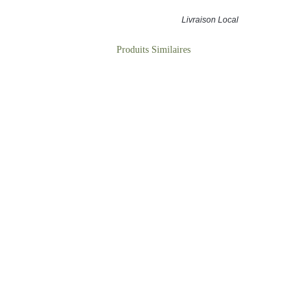
vité
la créativité en offrant une
tion
expérience sensorielle unique,
Livraison Local
empreinte de modernité et de
ut
sophistication