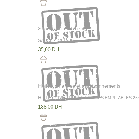
Out Of Stock
Sauces et condiments
SAUCE AIOLI 90G
35,00
DH
Out Of Stock
Huiles, vinaigres et assaisonnements
HUILE OLIVE TRUFFE ETE MES EMPILABLES 25c
188,00
DH
Out Of Stock