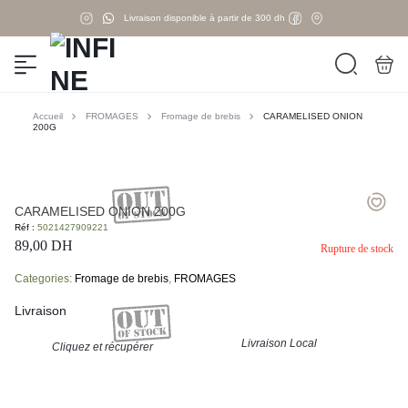
Livraison disponible à partir de 300 dh
Accueil
FROMAGES
Fromage de brebis
CARAMELISED ONION
200G
CARAMELISED ONION 200G
Réf :
5021427909221
89,00
DH
Rupture de stock
Categories:
Fromage de brebis
,
FROMAGES
Livraison
Livraison Local
Cliquez et récupérer