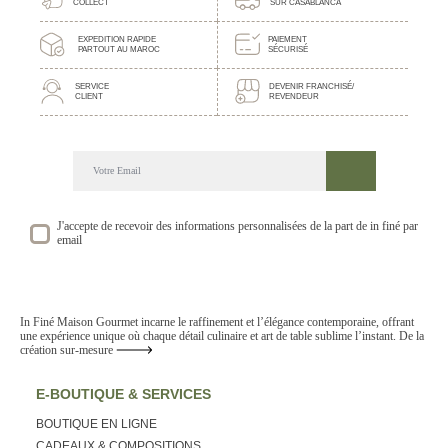
COLLECT
SUR CASABLANCA
EXPEDITION RAPIDE
PAIEMENT
PARTOUT AU MAROC
SÉCURISÉ
SERVICE
DEVENIR FRANCHISÉ/
CLIENT
REVENDEUR
DECOUVREZ NOTRE NEWSLETTER GOURMANDE
SUIVEZ NOS ACTUALITE ET EVENEMENTS
J'accepte de recevoir des informations personnalisées de la part de in finé par
email
In Finé Maison Gourmet incarne le raffinement et l’élégance contemporaine, offrant
une expérience unique où chaque détail culinaire et art de table sublime l’instant. De la
création sur-mesure
E-BOUTIQUE & SERVICES
BOUTIQUE EN LIGNE
CADEAUX & COMPOSITIONS