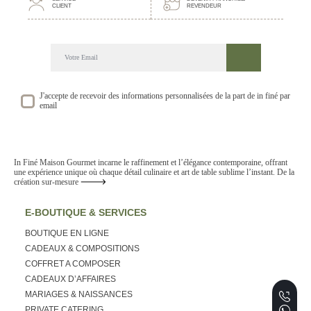
CLIENT
REVENDEUR
DECOUVREZ NOTRE NEWSLETTER GOURMANDE
SUIVEZ NOS ACTUALITE ET EVENEMENTS
J'accepte de recevoir des informations personnalisées de la part de in finé par
email
In Finé Maison Gourmet incarne le raffinement et l’élégance contemporaine, offrant
une expérience unique où chaque détail culinaire et art de table sublime l’instant. De la
création sur-mesure
E-BOUTIQUE & SERVICES
BOUTIQUE EN LIGNE
CADEAUX & COMPOSITIONS
COFFRET A COMPOSER
CADEAUX D’AFFAIRES
MARIAGES & NAISSANCES
PRIVATE CATERING