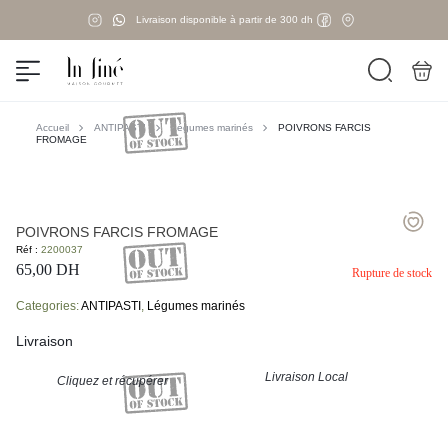
Livraison disponible à partir de 300 dh
Accueil
ANTIPASTI
Légumes marinés
POIVRONS FARCIS
FROMAGE
POIVRONS FARCIS FROMAGE
Réf :
2200037
65,00
DH
Rupture de stock
Categories:
ANTIPASTI
,
Légumes marinés
Livraison
Livraison Local
Cliquez et récupérer