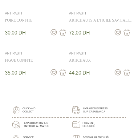
ANTIPASTI
ANTIPASTI
POIRE CONFITE
ARTICHAUTS A L’HUILE SAV.ITALIE
31 CL
30,00
DH
72,00
DH
ANTIPASTI
ANTIPASTI
FIGUE CONFITE
ARTICHAUX
35,00
DH
44,20
DH
CLICK AND
LIVRAISON EXPRESS
COLLECT
SUR CASABLANCA
EXPEDITION RAPIDE
PAIEMENT
PARTOUT AU MAROC
SÉCURISÉ
SERVICE
DEVENIR FRANCHISÉ/