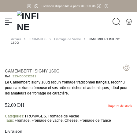
Livraison disponible à partir de 300 dh
Accueil
FROMAGES
Fromage de Vache
CAMEMBERT ISIGNY
160G
CAMEMBERT ISIGNY 160G
Réf :
3254550032012
Le Camembert Isigny 160g est un fromage traditionnel français, reconnu
pour sa texture crémeuse et ses arômes riches et authentiques, idéal pour
les amateurs de fromage de caractère.
52,00
DH
Rupture de stock
Categories:
FROMAGES
,
Fromage de Vache
Tags:
Fromage
,
Fromage de vache
,
Cheese
,
Fromage de france
Livraison