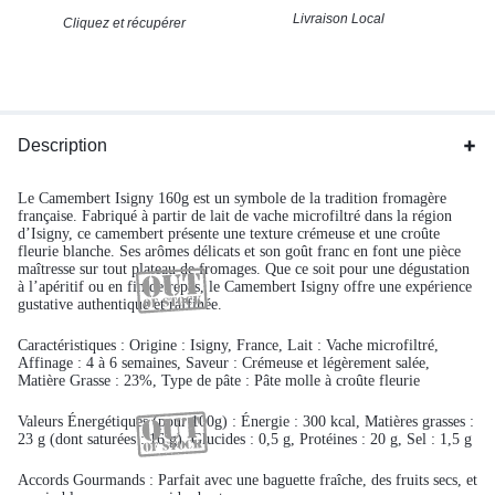
Livraison Local
Cliquez et récupérer
Description
Le Camembert Isigny 160g est un symbole de la tradition fromagère
française. Fabriqué à partir de lait de vache microfiltré dans la région
d’Isigny, ce camembert présente une texture crémeuse et une croûte
fleurie blanche. Ses arômes délicats et son goût franc en font une pièce
maîtresse sur tout plateau de fromages. Que ce soit pour une dégustation
à l’apéritif ou en fin de repas, le Camembert Isigny offre une expérience
gustative authentique et raffinée.
Caractéristiques :
Origine : Isigny, France, Lait : Vache microfiltré,
Affinage : 4 à 6 semaines, Saveur : Crémeuse et légèrement salée,
Matière Grasse : 23%, Type de pâte : Pâte molle à croûte fleurie
Valeurs Énergétiques (pour 100g) :
Énergie : 300 kcal, Matières grasses :
23 g (dont saturées : 16 g), Glucides : 0,5 g, Protéines : 20 g, Sel : 1,5 g
Accords Gourmands :
Parfait avec une baguette fraîche, des fruits secs, et