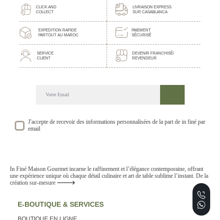
CLICK AND
LIVRAISON EXPRESS
COLLECT
SUR CASABLANCA
EXPEDITION RAPIDE
PAIEMENT
PARTOUT AU MAROC
SÉCURISÉ
SERVICE
DEVENIR FRANCHISÉ/
CLIENT
REVENDEUR
DECOUVREZ NOTRE NEWSLETTER GOURMANDE
SUIVEZ NOS ACTUALITE ET EVENEMENTS
J'accepte de recevoir des informations personnalisées de la part de in finé par
email
In Finé Maison Gourmet incarne le raffinement et l’élégance contemporaine, offrant
une expérience unique où chaque détail culinaire et art de table sublime l’instant. De la
création sur-mesure
E-BOUTIQUE & SERVICES
BOUTIQUE EN LIGNE