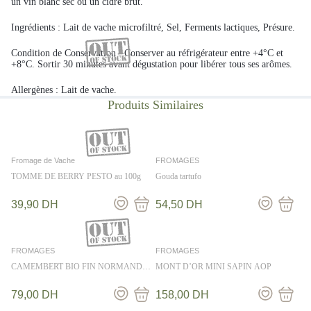
un vin blanc sec ou un cidre brut.
Ingrédients :
Lait de vache microfiltré, Sel, Ferments lactiques, Présure.
Condition de Conservation :
Conserver au réfrigérateur entre +4°C et
+8°C. Sortir 30 minutes avant dégustation pour libérer tous ses arômes.
Allergènes :
Lait de vache.
Fromage de Vache
FROMAGES
TOMME DE BERRY PESTO au 100g
Gouda tartufo
39,90
DH
54,50
DH
FROMAGES
FROMAGES
CAMEMBERT BIO FIN NORMAND
MONT D’OR MINI SAPIN AOP
250G
79,00
DH
158,00
DH