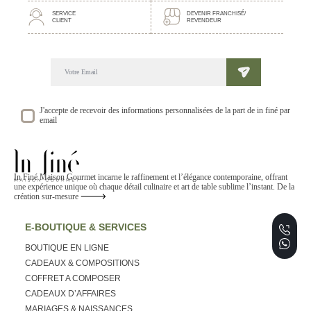
SERVICE
DEVENIR FRANCHISÉ/
CLIENT
REVENDEUR
DECOUVREZ NOTRE NEWSLETTER GOURMANDE
SUIVEZ NOS ACTUALITE ET EVENEMENTS
J'accepte de recevoir des informations personnalisées de la part de in finé par
email
In Finé Maison Gourmet incarne le raffinement et l’élégance contemporaine, offrant
une expérience unique où chaque détail culinaire et art de table sublime l’instant. De la
création sur-mesure
E-BOUTIQUE & SERVICES
BOUTIQUE EN LIGNE
CADEAUX & COMPOSITIONS
COFFRET A COMPOSER
CADEAUX D’AFFAIRES
MARIAGES & NAISSANCES