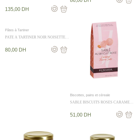
86,00
DH
ACCROCHE COEUR 120G
135,00
DH
Pâtes à Tartiner
PATE A TARTINER NOIR NOISETTE
200G
80,00
DH
Biscottes, pains et céreale
SABLE BISCUITS ROSES CARAMEL
B- SALE FOSSIER 110 g
51,00
DH