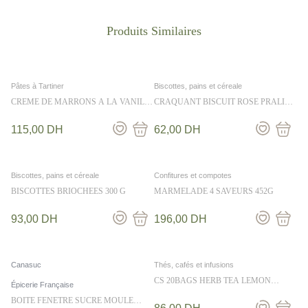
Pâtes à Tartiner
Biscottes, pains et céreale
CREME DE MARRONS A LA VANILLE
CRAQUANT BISCUIT ROSE PRALINE
350G
GIANDUJA 170G
115,00
DH
62,00
DH
Biscottes, pains et céreale
Confitures et compotes
BISCOTTES BRIOCHEES 300 G
MARMELADE 4 SAVEURS 452G
93,00
DH
196,00
DH
Canasuc
Thés, cafés et infusions
CS 20BAGS HERB TEA LEMON
Épicerie Française
ZINGER 40G
BOITE FENETRE SUCRE MOULE