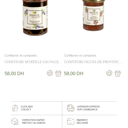
Confitures et compotes
Confitures et compotes
CONFITURE MYRTILLE SAUVAGE
CONFITURE FIGUES DE PROVENCE
D’ARDECHE 240G
240G
58,00
DH
58,00
DH
CLICK AND
LIVRAISON EXPRESS
COLLECT
SUR CASABLANCA
EXPEDITION RAPIDE
PAIEMENT
PARTOUT AU MAROC
SÉCURISÉ