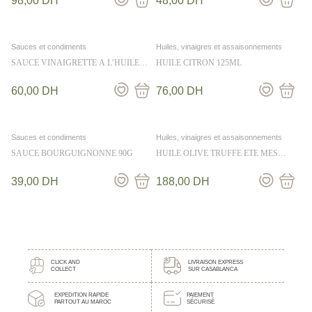
98,00
DH
48,00
DH
Sauces et condiments
Huiles, vinaigres et assaisonnements
SAUCE VINAIGRETTE A L’HUILE
HUILE CITRON 125ML
D’OLIVE ET AU CITRON 50CL
60,00
DH
76,00
DH
Sauces et condiments
Huiles, vinaigres et assaisonnements
SAUCE BOURGUIGNONNE 90G
HUILE OLIVE TRUFFE ETE MES
EMPILABLES 25cl
39,00
DH
188,00
DH
CLICK AND
LIVRAISON EXPRESS
COLLECT
SUR CASABLANCA
EXPEDITION RAPIDE
PAIEMENT
PARTOUT AU MAROC
SÉCURISÉ