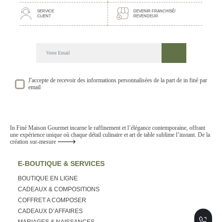
SERVICE
DEVENIR FRANCHISÉ/
CLIENT
REVENDEUR
DECOUVREZ NOTRE NEWSLETTER GOURMANDE
SUIVEZ NOS ACTUALITE ET EVENEMENTS
J'accepte de recevoir des informations personnalisées de la part de in finé par
email
In Finé Maison Gourmet incarne le raffinement et l’élégance contemporaine, offrant
une expérience unique où chaque détail culinaire et art de table sublime l’instant. De la
création sur-mesure
E-BOUTIQUE & SERVICES
BOUTIQUE EN LIGNE
CADEAUX & COMPOSITIONS
COFFRET A COMPOSER
CADEAUX D’AFFAIRES
MARIAGES & NAISSANCES